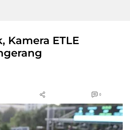
ik, Kamera ETLE
angerang
0