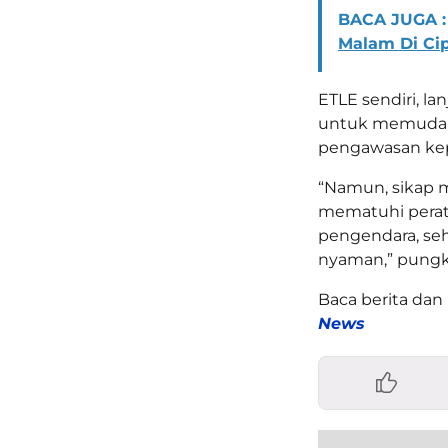
BACA JUGA :
Malam Di Ci
ETLE sendiri, la
untuk memudahk
pengawasan kepa
“Namun, sikap m
mematuhi peratu
pengendara, se
nyaman,” pungk
Baca berita dan 
News