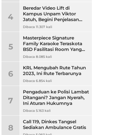
Beredar Video Lift di
Kampus Unpam Viktor
4
Jatuh, Begini Penjelasan
Rektor Unpam
Dibaca 11.307 kali
Masterpiece Signature
Family Karaoke Teraskota
5
BSD Fasilitasi Room Yang
Nyaman dan Harga
Dibaca 8.085 kali
Terjangkau
KRL Mengubah Rute Tahun
6
2023, Ini Rute Terbarunya
Dibaca 6.854 kali
Pengaduan ke Polisi Lambat
Ditangani? Jangan Nyerah,
7
Ini Aturan Hukumnya
Dibaca 5.163 kali
Call 119, Dinkes Tangsel
8
Sediakan Ambulance Gratis
Dibaca 5.060 kali