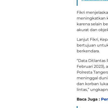
Fikri menjelask
meningkatkan ke
karena selain be
akurat dan objek
Lanjut Fikri, Ke
bertujuan unt
berkendara.
“Data Ditlantas 
Februari 2023), 
Polresta Tanger
meninggal dunia
dan korban luka 
lintas,” ungkapn
Baca Juga :
Pe