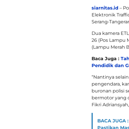
siarnitas.id
– Po
Elektronik Traff
Serang-Tangera
Dua kamera ETLE
26 (Pos Lampu M
(Lampu Merah Ba
Baca Juga :
Tah
Pendidik dan G
“Nantinya selai
pengendara, ka
buronan polisi s
bermotor yang d
Fikri Adriansyah
BACA JUGA :
Pastikan Mas