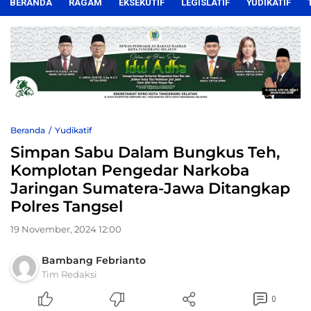
BERANDA
RAGAM
EKSEKUTIF
LEGISLATIF
YUDIKATIF
Beranda
Yudikatif
Simpan Sabu Dalam Bungkus Teh,
Komplotan Pengedar Narkoba
Jaringan Sumatera-Jawa Ditangkap
Polres Tangsel
19 November, 2024 12:00
Bambang Febrianto
Tim Redaksi
0