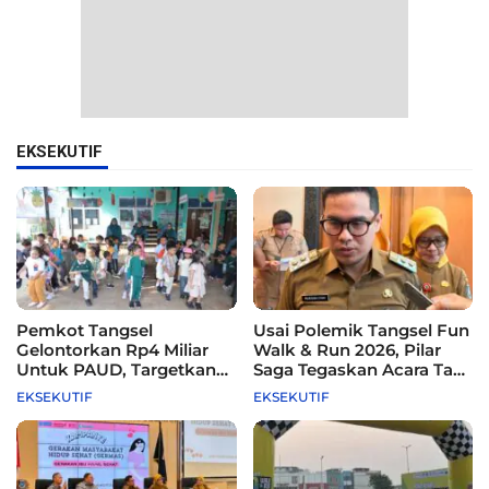
EKSEKUTIF
Pemkot Tangsel
Usai Polemik Tangsel Fun
Gelontorkan Rp4 Miliar
Walk & Run 2026, Pilar
Untuk PAUD, Targetkan
Saga Tegaskan Acara Tak
115 Sekolah
Difasilitasi Pemkot
EKSEKUTIF
EKSEKUTIF