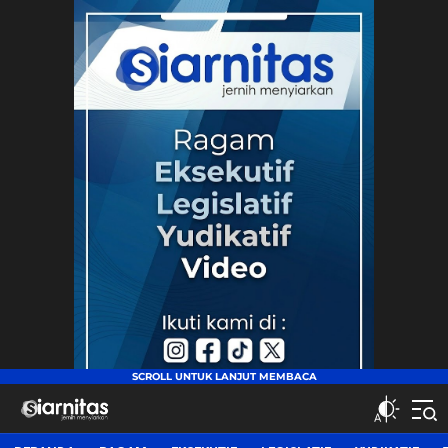
siarnitas
Jernih Menyiarkan