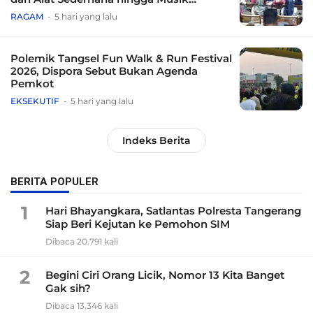
Tradisional
RAGAM
5 hari yang lalu
Polemik Tangsel Fun Walk & Run Festival
2026, Dispora Sebut Bukan Agenda
Pemkot
EKSEKUTIF
5 hari yang lalu
Indeks Berita
BERITA POPULER
1
Hari Bhayangkara, Satlantas Polresta Tangerang
Siap Beri Kejutan ke Pemohon SIM
Dibaca 20.791 kali
2
Begini Ciri Orang Licik, Nomor 13 Kita Banget
Gak sih?
Dibaca 13.346 kali