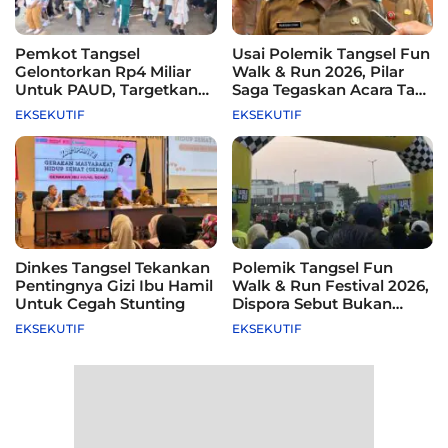
Pemkot Tangsel
Usai Polemik Tangsel Fun
Gelontorkan Rp4 Miliar
Walk & Run 2026, Pilar
Untuk PAUD, Targetkan
Saga Tegaskan Acara Tak
115 Sekolah
Difasilitasi Pemkot
EKSEKUTIF
EKSEKUTIF
Dinkes Tangsel Tekankan
Polemik Tangsel Fun
Pentingnya Gizi Ibu Hamil
Walk & Run Festival 2026,
Untuk Cegah Stunting
Dispora Sebut Bukan
Agenda Pemkot
EKSEKUTIF
EKSEKUTIF