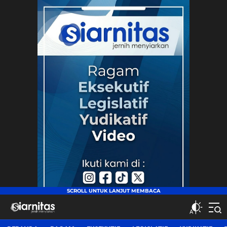
siarnitas
Jernih Menyiarkan