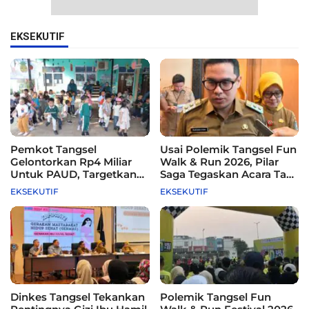
EKSEKUTIF
Pemkot Tangsel
Usai Polemik Tangsel Fun
Gelontorkan Rp4 Miliar
Walk & Run 2026, Pilar
Untuk PAUD, Targetkan
Saga Tegaskan Acara Tak
115 Sekolah
Difasilitasi Pemkot
EKSEKUTIF
EKSEKUTIF
Dinkes Tangsel Tekankan
Polemik Tangsel Fun