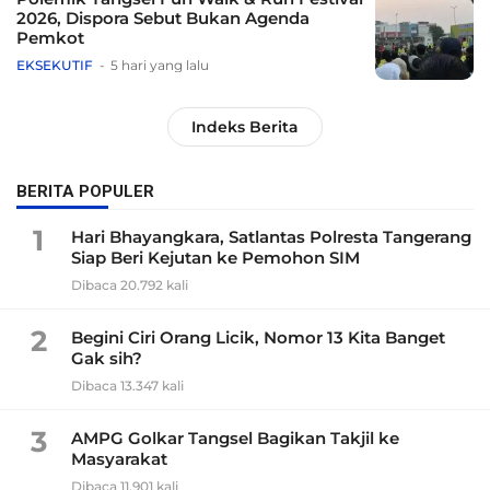
2026, Dispora Sebut Bukan Agenda
Pemkot
EKSEKUTIF
5 hari yang lalu
Indeks Berita
BERITA POPULER
1
Hari Bhayangkara, Satlantas Polresta Tangerang
Siap Beri Kejutan ke Pemohon SIM
Dibaca 20.792 kali
2
Begini Ciri Orang Licik, Nomor 13 Kita Banget
Gak sih?
Dibaca 13.347 kali
3
AMPG Golkar Tangsel Bagikan Takjil ke
Masyarakat
Dibaca 11.901 kali