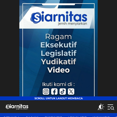
siarnitas
Jernih Menyiarkan