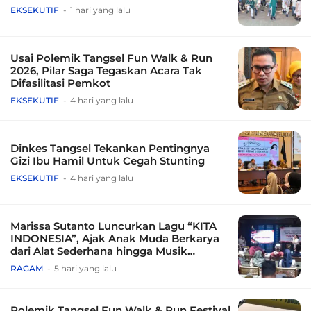
EKSEKUTIF
1 hari yang lalu
Usai Polemik Tangsel Fun Walk & Run
2026, Pilar Saga Tegaskan Acara Tak
Difasilitasi Pemkot
EKSEKUTIF
4 hari yang lalu
Dinkes Tangsel Tekankan Pentingnya
Gizi Ibu Hamil Untuk Cegah Stunting
EKSEKUTIF
4 hari yang lalu
Marissa Sutanto Luncurkan Lagu “KITA
INDONESIA”, Ajak Anak Muda Berkarya
dari Alat Sederhana hingga Musik
Tradisional
RAGAM
5 hari yang lalu
Polemik Tangsel Fun Walk & Run Festival