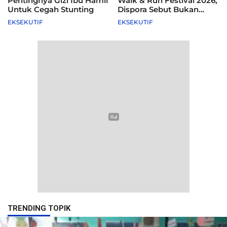
Pentingnya Gizi Ibu Hamil
Walk & Run Festival 2026,
Untuk Cegah Stunting
Dispora Sebut Bukan
Agenda Pemkot
EKSEKUTIF
EKSEKUTIF
TRENDING TOPIK