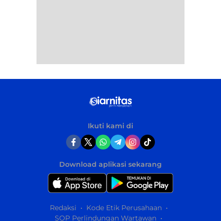
Ikuti kami di
Download aplikasi sekarang
Redaksi
Kode Etik Perusahaan
SOP Perlindungan Wartawan