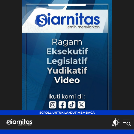
siarnitas
Jernih Menyiarkan