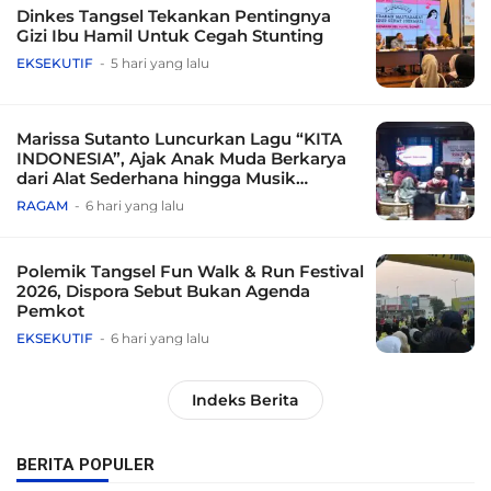
Dinkes Tangsel Tekankan Pentingnya
Gizi Ibu Hamil Untuk Cegah Stunting
EKSEKUTIF
5 hari yang lalu
Marissa Sutanto Luncurkan Lagu “KITA
INDONESIA”, Ajak Anak Muda Berkarya
dari Alat Sederhana hingga Musik
Tradisional
RAGAM
6 hari yang lalu
Polemik Tangsel Fun Walk & Run Festival
2026, Dispora Sebut Bukan Agenda
Pemkot
EKSEKUTIF
6 hari yang lalu
Indeks Berita
BERITA POPULER