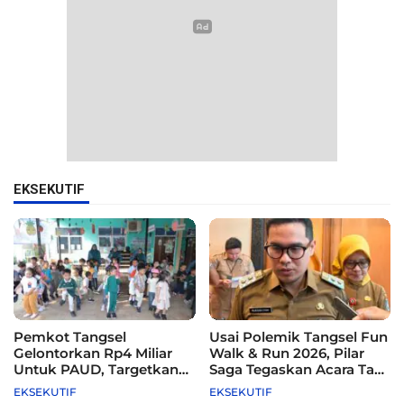
EKSEKUTIF
Pemkot Tangsel
Usai Polemik Tangsel Fun
Gelontorkan Rp4 Miliar
Walk & Run 2026, Pilar
Untuk PAUD, Targetkan
Saga Tegaskan Acara Tak
115 Sekolah
Difasilitasi Pemkot
EKSEKUTIF
EKSEKUTIF