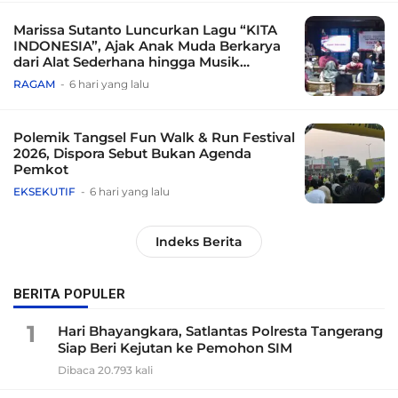
Marissa Sutanto Luncurkan Lagu “KITA
INDONESIA”, Ajak Anak Muda Berkarya
dari Alat Sederhana hingga Musik
Tradisional
RAGAM
6 hari yang lalu
Polemik Tangsel Fun Walk & Run Festival
2026, Dispora Sebut Bukan Agenda
Pemkot
EKSEKUTIF
6 hari yang lalu
Indeks Berita
BERITA POPULER
1
Hari Bhayangkara, Satlantas Polresta Tangerang
Siap Beri Kejutan ke Pemohon SIM
Dibaca 20.793 kali