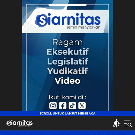
siarnitas
Jernih Menyiarkan