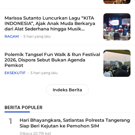
Marissa Sutanto Luncurkan Lagu “KITA
INDONESIA”, Ajak Anak Muda Berkarya
dari Alat Sederhana hingga Musik
Tradisional
RAGAM
5 hari yang lalu
Polemik Tangsel Fun Walk & Run Festival
2026, Dispora Sebut Bukan Agenda
Pemkot
EKSEKUTIF
5 hari yang lalu
Indeks Berita
BERITA POPULER
1
Hari Bhayangkara, Satlantas Polresta Tangerang
Siap Beri Kejutan ke Pemohon SIM
Dibaca 20.791 kali