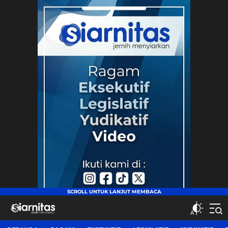
siarnitas
Jernih Menyiarkan