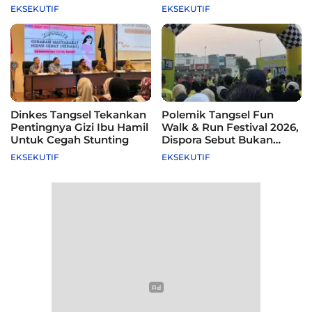
115 Sekolah
Difasilitasi Pemkot
EKSEKUTIF
EKSEKUTIF
Dinkes Tangsel Tekankan
Polemik Tangsel Fun
Pentingnya Gizi Ibu Hamil
Walk & Run Festival 2026,
Untuk Cegah Stunting
Dispora Sebut Bukan
Agenda Pemkot
EKSEKUTIF
EKSEKUTIF