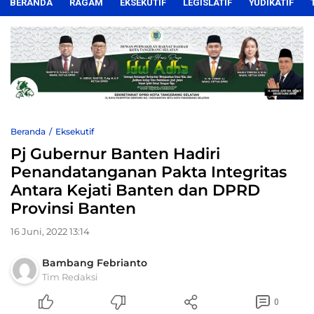
BERANDA
RAGAM
EKSEKUTIF
LEGISLATIF
YUDIKATIF
Beranda
Eksekutif
Pj Gubernur Banten Hadiri
Penandatanganan Pakta Integritas
Antara Kejati Banten dan DPRD
Provinsi Banten
16 Juni, 2022 13:14
Bambang Febrianto
Tim Redaksi
0