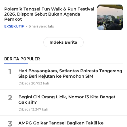
Polemik Tangsel Fun Walk & Run Festival
2026, Dispora Sebut Bukan Agenda
Pemkot
EKSEKUTIF
6 hari yang lalu
Indeks Berita
BERITA POPULER
1
Hari Bhayangkara, Satlantas Polresta Tangerang
Siap Beri Kejutan ke Pemohon SIM
Dibaca 20.793 kali
2
Begini Ciri Orang Licik, Nomor 13 Kita Banget
Gak sih?
Dibaca 13.347 kali
3
AMPG Golkar Tangsel Bagikan Takjil ke