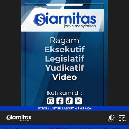
siarnitas
Jernih Menyiarkan