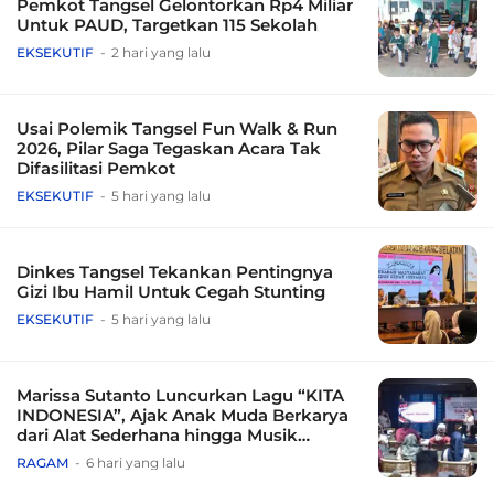
Pemkot Tangsel Gelontorkan Rp4 Miliar
Untuk PAUD, Targetkan 115 Sekolah
EKSEKUTIF
2 hari yang lalu
Usai Polemik Tangsel Fun Walk & Run
2026, Pilar Saga Tegaskan Acara Tak
Difasilitasi Pemkot
EKSEKUTIF
5 hari yang lalu
Dinkes Tangsel Tekankan Pentingnya
Gizi Ibu Hamil Untuk Cegah Stunting
EKSEKUTIF
5 hari yang lalu
Marissa Sutanto Luncurkan Lagu “KITA
INDONESIA”, Ajak Anak Muda Berkarya
dari Alat Sederhana hingga Musik
Tradisional
RAGAM
6 hari yang lalu