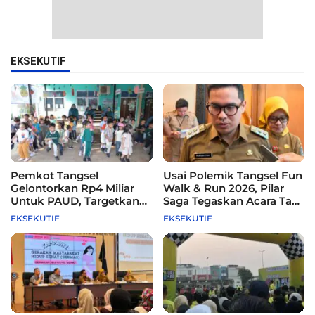
EKSEKUTIF
Pemkot Tangsel
Usai Polemik Tangsel Fun
Gelontorkan Rp4 Miliar
Walk & Run 2026, Pilar
Untuk PAUD, Targetkan
Saga Tegaskan Acara Tak
115 Sekolah
Difasilitasi Pemkot
EKSEKUTIF
EKSEKUTIF