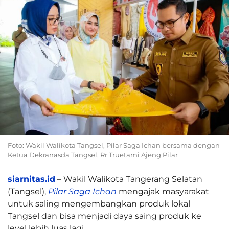
Foto: Wakil Walikota Tangsel, Pilar Saga Ichan bersama dengan
Ketua Dekranasda Tangsel, Rr Truetami Ajeng Pilar
siarnitas.id
– Wakil Walikota Tangerang Selatan
(Tangsel),
Pilar Saga Ichan
mengajak masyarakat
untuk saling mengembangkan produk lokal
Tangsel dan bisa menjadi daya saing produk ke
level lebih luas lagi.