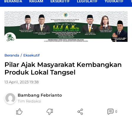
BERANDA
RAGAM
EKSEKUTIF
LEGISLATIF
YUDIKATIF
Beranda
Eksekutif
Pilar Ajak Masyarakat Kembangkan
Produk Lokal Tangsel
13 April, 2023 19:38
Bambang Febrianto
Tim Redaksi
0