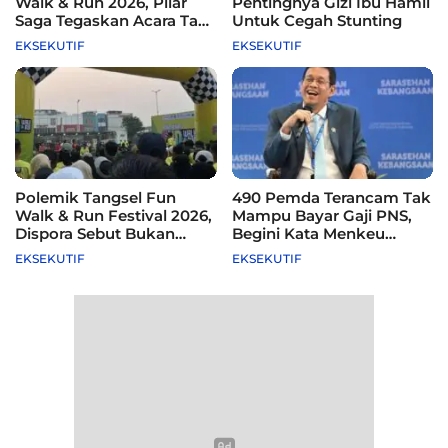
Walk & Run 2026, Pilar
Pentingnya Gizi Ibu Hamil
Saga Tegaskan Acara Tak
Untuk Cegah Stunting
Difasilitasi Pemkot
EKSEKUTIF
EKSEKUTIF
Polemik Tangsel Fun
490 Pemda Terancam Tak
Walk & Run Festival 2026,
Mampu Bayar Gaji PNS,
Dispora Sebut Bukan
Begini Kata Menkeu
Agenda Pemkot
Purbaya
EKSEKUTIF
EKSEKUTIF