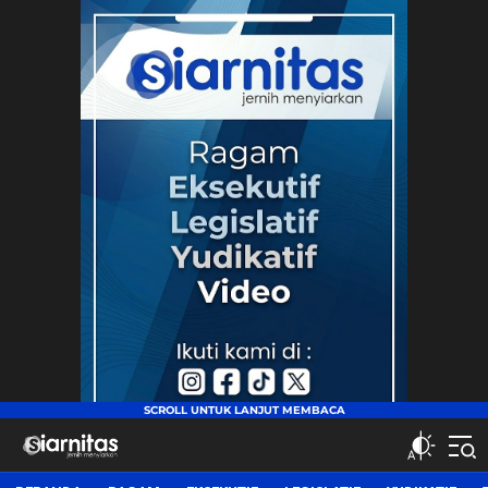
siarnitas
Jernih Menyiarkan