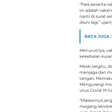
“Para peserta va
ini adalah vaksi
nanti di surat s
disini lagi,” ujarn
BACA JUGA :
Menurutnya, va
kekebalan kuran
Meski begitu, d
menjaga dan me
tangan, Memaka
Mengurangi mobi
virus Covid-19 h
“Maskernya jang
megang sendok,