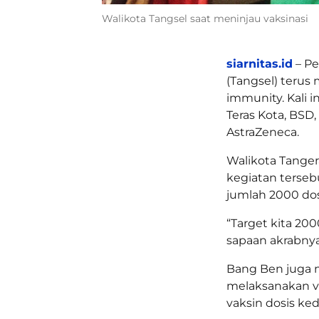
Walikota Tangsel saat meninjau vaksinasi
siarnitas.id
– Pe
(Tangsel) terus
immunity. Kali i
Teras Kota, BSD,
AstraZeneca.
Walikota Tange
kegiatan terseb
jumlah 2000 dos
“Target kita 20
sapaan akrabnya
Bang Ben juga 
melaksanakan v
vaksin dosis ke