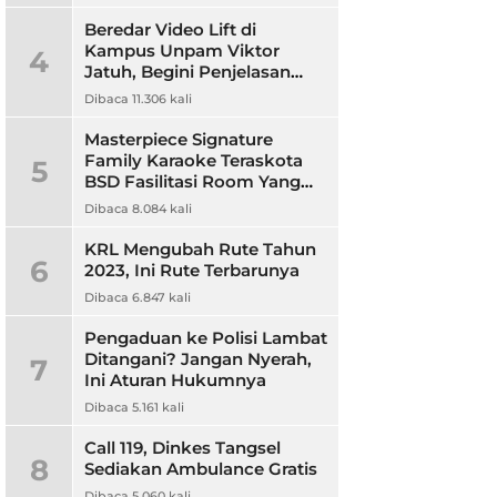
Beredar Video Lift di
Kampus Unpam Viktor
4
Jatuh, Begini Penjelasan
Rektor Unpam
Dibaca 11.306 kali
Masterpiece Signature
Family Karaoke Teraskota
5
BSD Fasilitasi Room Yang
Nyaman dan Harga
Dibaca 8.084 kali
Terjangkau
KRL Mengubah Rute Tahun
6
2023, Ini Rute Terbarunya
Dibaca 6.847 kali
Pengaduan ke Polisi Lambat
Ditangani? Jangan Nyerah,
7
Ini Aturan Hukumnya
Dibaca 5.161 kali
Call 119, Dinkes Tangsel
8
Sediakan Ambulance Gratis
Dibaca 5.060 kali