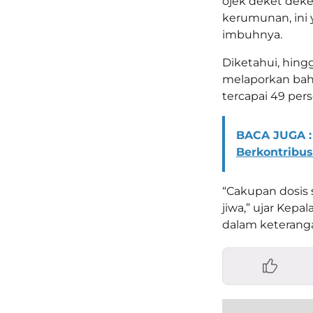
ojek deket deke
kerumunan, ini y
imbuhnya.
Diketahui, hingg
melaporkan bahw
tercapai 49 per
BACA JUGA :
Berkontribu
“Cakupan dosis s
jiwa,” ujar Kepa
dalam keteranga