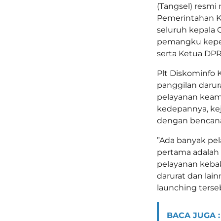
(Tangsel) resmi
Pemerintahan Kot
seluruh kepala
pemangku kepen
serta Ketua DP
Plt Diskominfo 
panggilan daru
pelayanan keam
kedepannya, kej
dengan bencana
”Ada banyak pel
pertama adalah 
pelayanan kebak
darurat dan lain
launching terse
BACA JUGA :