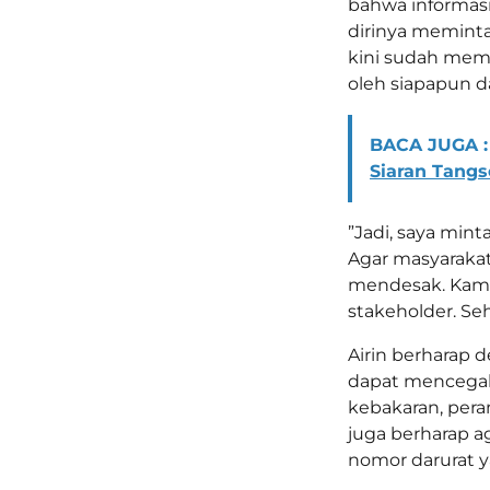
bahwa informasi
dirinya memint
kini sudah memi
oleh siapapun 
BACA JUGA :
Siaran Tangse
”Jadi, saya min
Agar masyarakat 
mendesak. Kami
stakeholder. Se
Airin berharap d
dapat mencegah 
kebakaran, pera
juga berharap 
nomor darurat ya