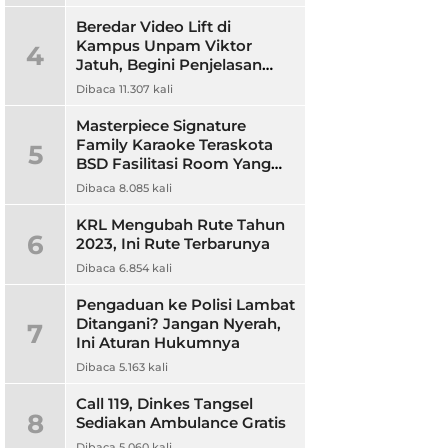
Beredar Video Lift di
Kampus Unpam Viktor
4
Jatuh, Begini Penjelasan
Rektor Unpam
Dibaca 11.307 kali
Masterpiece Signature
Family Karaoke Teraskota
5
BSD Fasilitasi Room Yang
Nyaman dan Harga
Dibaca 8.085 kali
Terjangkau
KRL Mengubah Rute Tahun
6
2023, Ini Rute Terbarunya
Dibaca 6.854 kali
Pengaduan ke Polisi Lambat
Ditangani? Jangan Nyerah,
7
Ini Aturan Hukumnya
Dibaca 5.163 kali
Call 119, Dinkes Tangsel
8
Sediakan Ambulance Gratis
Dibaca 5.060 kali