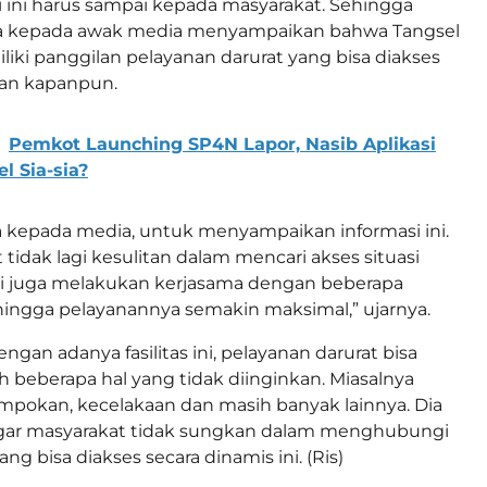
 ini harus sampai kepada masyarakat. Sehingga
a kepada awak media menyampaikan bahwa Tangsel
liki panggilan pelayanan darurat yang bisa diakses
dan kapanpun.
Pemkot Launching SP4N Lapor, Nasib Aplikasi
l Sia-sia?
ta kepada media, untuk menyampaikan informasi ini.
tidak lagi kesulitan dalam mencari akses situasi
 juga melakukan kerjasama dengan beberapa
hingga pelayanannya semakin maksimal,” ujarnya.
engan adanya fasilitas ini, pelayanan darurat bisa
beberapa hal yang tidak diinginkan. Miasalnya
mpokan, kecelakaan dan masih banyak lainnya. Dia
agar masyarakat tidak sungkan dalam menghubungi
ng bisa diakses secara dinamis ini. (Ris)