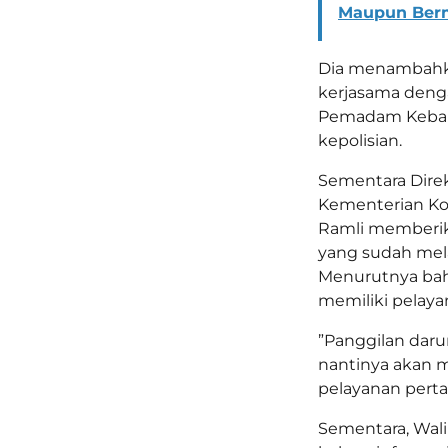
Maupun Ber
Dia menambahka
kerjasama denga
Pemadam Kebaka
kepolisian.
Sementara Direk
Kementerian Ko
Ramli memberik
yang sudah mela
Menurutnya bah
memiliki pelayan
”Panggilan dar
nantinya akan 
pelayanan perta
Sementara, Wali