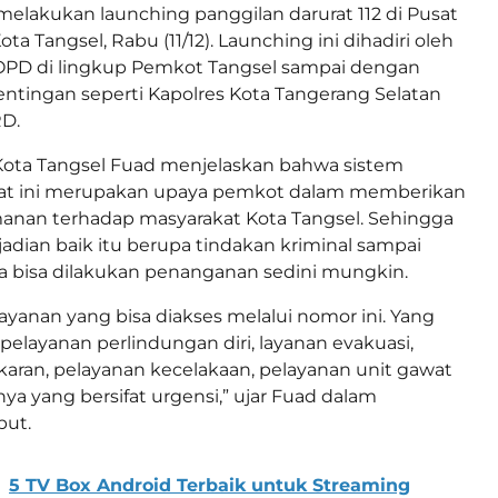
 melakukan launching panggilan darurat 112 di Pusat
a Tangsel, Rabu (11/12). Launching ini dihadiri oleh
 OPD di lingkup Pemkot Tangsel sampai dengan
tingan seperti Kapolres Kota Tangerang Selatan
RD.
Kota Tangsel Fuad menjelaskan bahwa sistem
rat ini merupakan upaya pemkot dalam memberikan
anan terhadap masyarakat Kota Tangsel. Sehingga
adian baik itu berupa tindakan kriminal sampai
 bisa dilakukan penanganan sedini mungkin.
ayanan yang bisa diakses melalui nomor ini. Yang
pelayanan perlindungan diri, layanan evakuasi,
aran, pelayanan kecelakaan, pelayanan unit gawat
nya yang bersifat urgensi,” ujar Fuad dalam
but.
5 TV Box Android Terbaik untuk Streaming