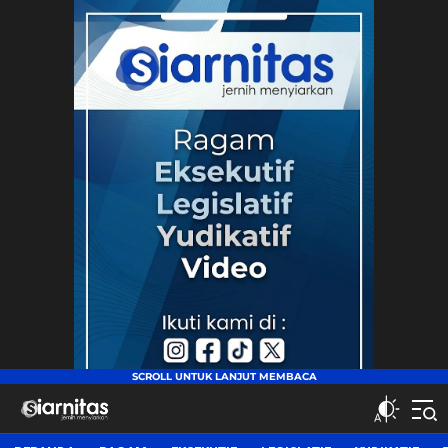
siarnitas
Jernih Menyiarkan