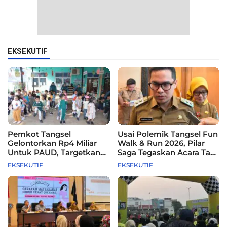
EKSEKUTIF
Pemkot Tangsel
Usai Polemik Tangsel Fun
Gelontorkan Rp4 Miliar
Walk & Run 2026, Pilar
Untuk PAUD, Targetkan
Saga Tegaskan Acara Tak
115 Sekolah
Difasilitasi Pemkot
EKSEKUTIF
EKSEKUTIF