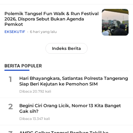
Polemik Tangsel Fun Walk & Run Festival
2026, Dispora Sebut Bukan Agenda
Pemkot
EKSEKUTIF
6 hari yang lalu
Indeks Berita
BERITA POPULER
1
Hari Bhayangkara, Satlantas Polresta Tangerang
Siap Beri Kejutan ke Pemohon SIM
Dibaca 20.792 kali
2
Begini Ciri Orang Licik, Nomor 13 Kita Banget
Gak sih?
Dibaca 13.347 kali
AMPG Golkar Tangsel Bagikan Takjil ke