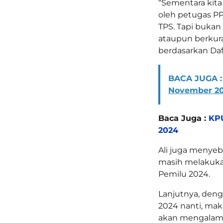
“Sementara kita
oleh petugas PP
TPS. Tapi bukan
ataupun berkura
berdasarkan Daf
BACA JUGA :
November 2
Baca Juga :
KPU
2024
Ali juga menye
masih melakuka
Pemilu 2024.
Lanjutnya, den
2024 nanti, mak
akan mengalami