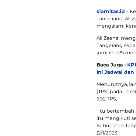
siarnitas.id
– Ke
Tangerang, Ali 
mengalami kenai
Ali Zaenal meng
Tangerang seban
jumlah TPS menj
Baca Juga :
KPU
Ini Jadwal dan
Menurutnya, ia
(TPS) pada Pem
602 TPS.
“Itu bertambah s
itu mengikuti 
Kabupaten Tanger
(2/1/2023).