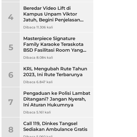
Beredar Video Lift di
Kampus Unpam Viktor
4
Jatuh, Begini Penjelasan
Rektor Unpam
Dibaca 11.306 kali
Masterpiece Signature
Family Karaoke Teraskota
5
BSD Fasilitasi Room Yang
Nyaman dan Harga
Dibaca 8.084 kali
Terjangkau
KRL Mengubah Rute Tahun
6
2023, Ini Rute Terbarunya
Dibaca 6.847 kali
Pengaduan ke Polisi Lambat
Ditangani? Jangan Nyerah,
7
Ini Aturan Hukumnya
Dibaca 5.161 kali
Call 119, Dinkes Tangsel
8
Sediakan Ambulance Gratis
Dibaca 5.060 kali