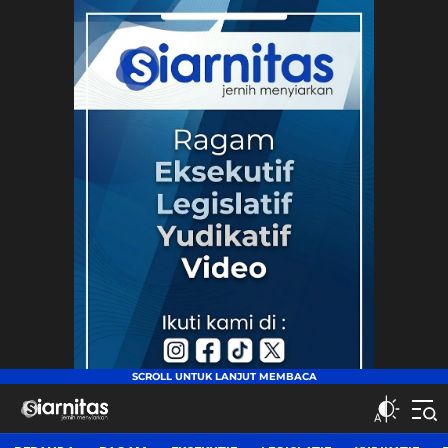
siarnitas
Jernih Menyiarkan