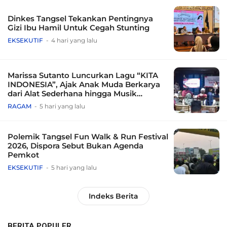
Dinkes Tangsel Tekankan Pentingnya
Gizi Ibu Hamil Untuk Cegah Stunting
EKSEKUTIF
4 hari yang lalu
Marissa Sutanto Luncurkan Lagu “KITA
INDONESIA”, Ajak Anak Muda Berkarya
dari Alat Sederhana hingga Musik
Tradisional
RAGAM
5 hari yang lalu
Polemik Tangsel Fun Walk & Run Festival
2026, Dispora Sebut Bukan Agenda
Pemkot
EKSEKUTIF
5 hari yang lalu
Indeks Berita
BERITA POPULER