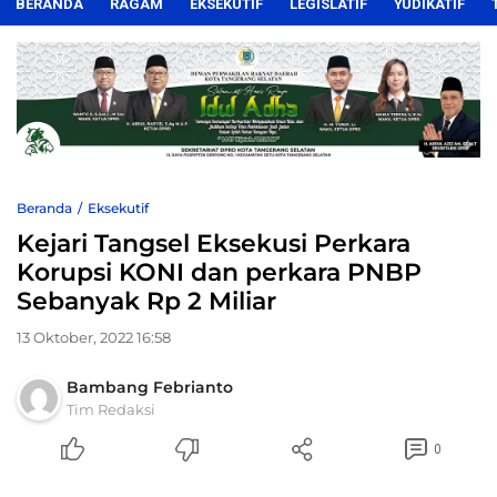
BERANDA
RAGAM
EKSEKUTIF
LEGISLATIF
YUDIKATIF
Beranda
Eksekutif
Kejari Tangsel Eksekusi Perkara
Korupsi KONI dan perkara PNBP
Sebanyak Rp 2 Miliar
13 Oktober, 2022 16:58
Bambang Febrianto
Tim Redaksi
0