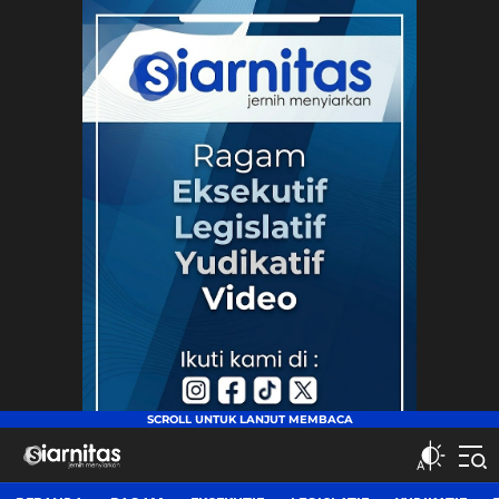
siarnitas
Jernih Menyiarkan