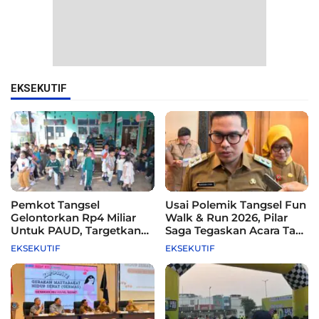
EKSEKUTIF
Pemkot Tangsel
Usai Polemik Tangsel Fun
Gelontorkan Rp4 Miliar
Walk & Run 2026, Pilar
Untuk PAUD, Targetkan
Saga Tegaskan Acara Tak
115 Sekolah
Difasilitasi Pemkot
EKSEKUTIF
EKSEKUTIF