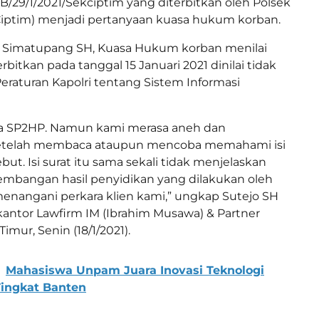
/29/1/2021/Sekciptim yang diterbitkan oleh Polsek
Ciptim) menjadi pertanyaan kuasa hukum korban.
jo Simatupang SH, Kuasa Hukum korban menilai
bitkan pada tanggal 15 Januari 2021 dinilai tidak
eraturan Kapolri tentang Sistem Informasi
a SP2HP. Namun kami merasa aneh dan
etelah membaca ataupun mencoba memahami isi
but. Isi surat itu sama sekali tidak menjelaskan
mbangan hasil penyidikan yang dilakukan oleh
enangani perkara klien kami,” ungkap Sutejo SH
 kantor Lawfirm IM (Ibrahim Musawa) & Partner
imur, Senin (18/1/2021).
Mahasiswa Unpam Juara Inovasi Teknologi
Tingkat Banten