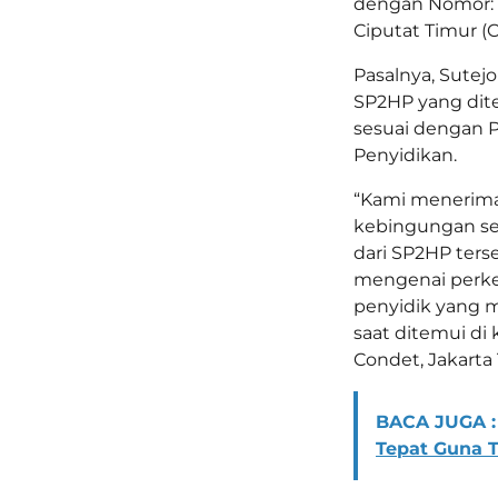
dengan Nomor: B
Ciputat Timur (
Pasalnya, Sute
SP2HP yang diter
sesuai dengan P
Penyidikan.
“Kami menerim
kebingungan s
dari SP2HP terse
mengenai perke
penyidik yang m
saat ditemui di
Condet, Jakarta T
BACA JUGA :
Tepat Guna 