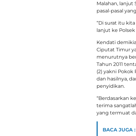
Malahan, lanjut 
pasal-pasal yan
“Di surat itu ki
lanjut ke Polsek
Kendati demikia
Ciputat Timur ya
menurutnya ber
Tahun 2011 tent
(2) yakni Pokok
dan hasilnya, d
penyidikan.
“Berdasarkan k
terima sangatla
yang termuat da
BACA JUGA :