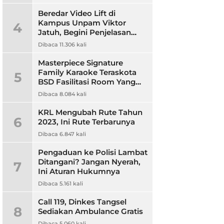
Beredar Video Lift di
Kampus Unpam Viktor
4
Jatuh, Begini Penjelasan
Rektor Unpam
Dibaca 11.306 kali
Masterpiece Signature
Family Karaoke Teraskota
5
BSD Fasilitasi Room Yang
Nyaman dan Harga
Dibaca 8.084 kali
Terjangkau
KRL Mengubah Rute Tahun
6
2023, Ini Rute Terbarunya
Dibaca 6.847 kali
Pengaduan ke Polisi Lambat
Ditangani? Jangan Nyerah,
7
Ini Aturan Hukumnya
Dibaca 5.161 kali
Call 119, Dinkes Tangsel
8
Sediakan Ambulance Gratis
Dibaca 5.060 kali