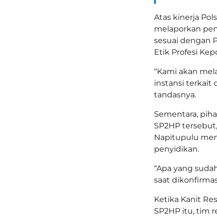
Atas kinerja Pol
melaporkan peny
sesuai dengan P
Etik Profesi Kep
“Kami akan mela
instansi terkai
tandasnya.
Sementara, piha
SP2HP tersebut,
Napitupulu men
penyidikan.
“Apa yang sudah 
saat dikonfirmasi
Ketika Kanit Re
SP2HP itu, tim 