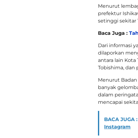
Menurut lembag
prefektur Ishi
setinggi sekitar 
Baca Juga :
Tah
Dari informasi y
dilaporkan men
antara lain Kot
Tobishima, dan 
Menurut Badan M
banyak gelomban
dalam peringat
mencapai sekita
BACA JUGA :
Instagram