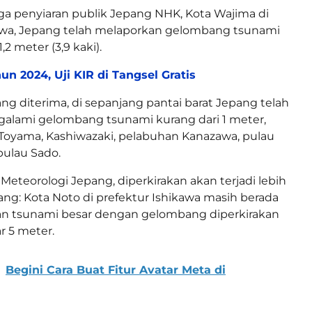
a penyiaran publik Jepang NHK, Kota Wajima di
kawa, Jepang telah melaporkan gelombang tsunami
1,2 meter (3,9 kaki).
un 2024, Uji KIR di Tangsel Gratis
ang diterima, di sepanjang pantai barat Jepang telah
galami gelombang tsunami kurang dari 1 meter,
a Toyama, Kashiwazaki, pelabuhan Kanazawa, pulau
pulau Sado.
eteorologi Jepang, diperkirakan akan terjadi lebih
g: Kota Noto di prefektur Ishikawa masih berada
an tsunami besar dengan gelombang diperkirakan
r 5 meter.
Begini Cara Buat Fitur Avatar Meta di