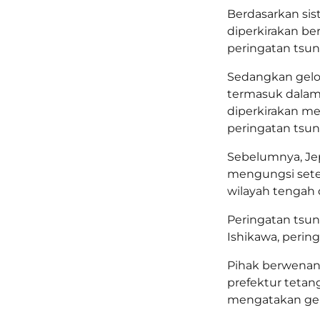
Berdasarkan si
diperkirakan be
peringatan tsun
Sedangkan gelom
termasuk dalam
diperkirakan me
peringatan tsun
Sebelumnya, Je
mengungsi sete
wilayah tengah
Peringatan tsun
Ishikawa, perin
Pihak berwenan
prefektur tetan
mengatakan gel