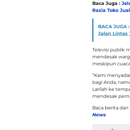
Baca Juga :
Jel
Razia Toko Jual
BACA JUGA :
Jalan Linta
Televisi publik
mendesak warga
meskipun cuaca
“Kami menyadar
bagi Anda, namu
Larilah ke temp
mendesak pemir
Baca berita dan 
News