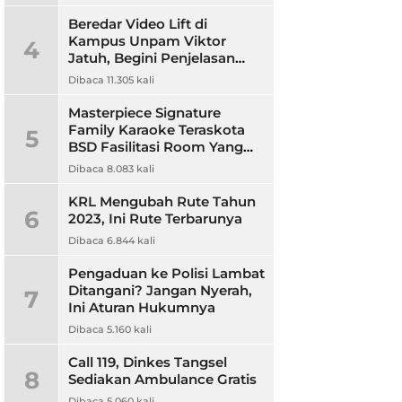
Beredar Video Lift di
Kampus Unpam Viktor
4
Jatuh, Begini Penjelasan
Rektor Unpam
Dibaca 11.305 kali
Masterpiece Signature
Family Karaoke Teraskota
5
BSD Fasilitasi Room Yang
Nyaman dan Harga
Dibaca 8.083 kali
Terjangkau
KRL Mengubah Rute Tahun
6
2023, Ini Rute Terbarunya
Dibaca 6.844 kali
Pengaduan ke Polisi Lambat
Ditangani? Jangan Nyerah,
7
Ini Aturan Hukumnya
Dibaca 5.160 kali
Call 119, Dinkes Tangsel
8
Sediakan Ambulance Gratis
Dibaca 5.060 kali