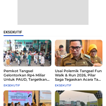
EKSEKUTIF
Pemkot Tangsel
Usai Polemik Tangsel Fun
Gelontorkan Rp4 Miliar
Walk & Run 2026, Pilar
Untuk PAUD, Targetkan
Saga Tegaskan Acara Tak
115 Sekolah
Difasilitasi Pemkot
EKSEKUTIF
EKSEKUTIF