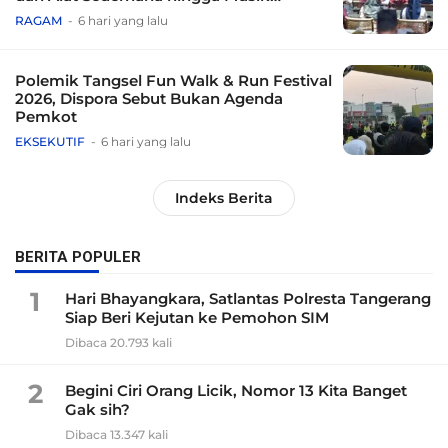
Tradisional
RAGAM
6 hari yang lalu
Polemik Tangsel Fun Walk & Run Festival
2026, Dispora Sebut Bukan Agenda
Pemkot
EKSEKUTIF
6 hari yang lalu
Indeks Berita
BERITA POPULER
1
Hari Bhayangkara, Satlantas Polresta Tangerang
Siap Beri Kejutan ke Pemohon SIM
Dibaca 20.793 kali
2
Begini Ciri Orang Licik, Nomor 13 Kita Banget
Gak sih?
Dibaca 13.347 kali