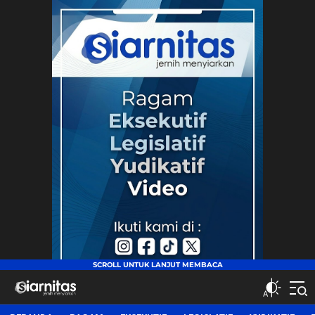
siarnitas
Jernih Menyiarkan