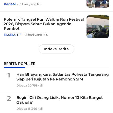
Tradisional
RAGAM
5 hari yang lalu
Polemik Tangsel Fun Walk & Run Festival
2026, Dispora Sebut Bukan Agenda
Pemkot
EKSEKUTIF
5 hari yang lalu
Indeks Berita
BERITA POPULER
1
Hari Bhayangkara, Satlantas Polresta Tangerang
Siap Beri Kejutan ke Pemohon SIM
Dibaca 20.791 kali
2
Begini Ciri Orang Licik, Nomor 13 Kita Banget
Gak sih?
Dibaca 13.346 kali