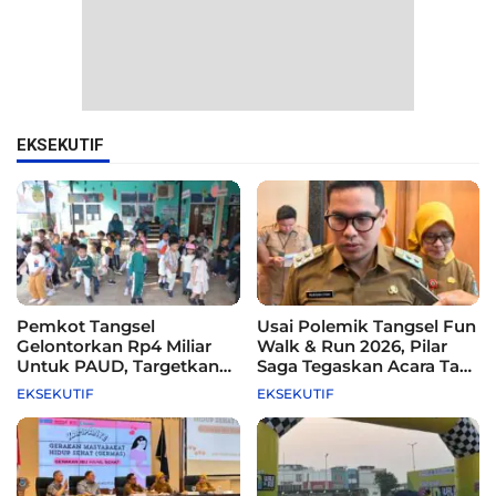
EKSEKUTIF
Pemkot Tangsel
Usai Polemik Tangsel Fun
Gelontorkan Rp4 Miliar
Walk & Run 2026, Pilar
Untuk PAUD, Targetkan
Saga Tegaskan Acara Tak
115 Sekolah
Difasilitasi Pemkot
EKSEKUTIF
EKSEKUTIF