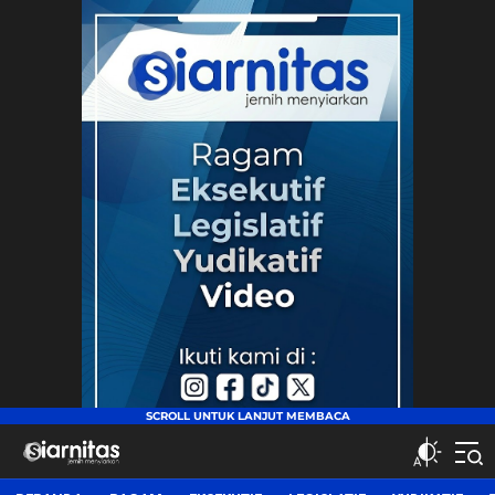
siarnitas
Jernih Menyiarkan