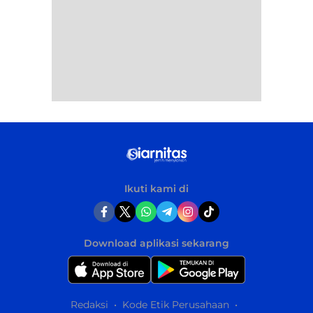
Ikuti kami di
Download aplikasi sekarang
Redaksi
Kode Etik Perusahaan