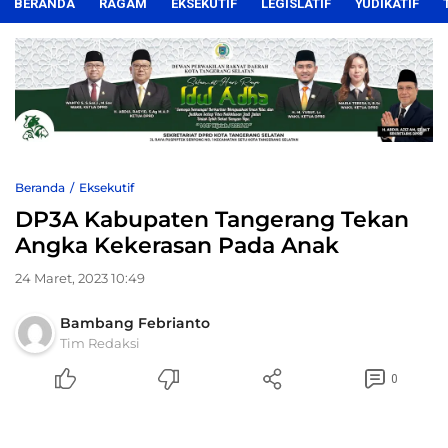
BERANDA
RAGAM
EKSEKUTIF
LEGISLATIF
YUDIKATIF
Beranda
Eksekutif
DP3A Kabupaten Tangerang Tekan
Angka Kekerasan Pada Anak
24 Maret, 2023 10:49
Bambang Febrianto
Tim Redaksi
0