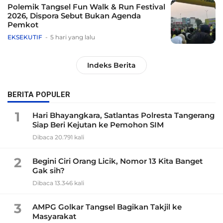
Polemik Tangsel Fun Walk & Run Festival
2026, Dispora Sebut Bukan Agenda
Pemkot
EKSEKUTIF
5 hari yang lalu
Indeks Berita
BERITA POPULER
1
Hari Bhayangkara, Satlantas Polresta Tangerang
Siap Beri Kejutan ke Pemohon SIM
Dibaca 20.791 kali
2
Begini Ciri Orang Licik, Nomor 13 Kita Banget
Gak sih?
Dibaca 13.346 kali
3
AMPG Golkar Tangsel Bagikan Takjil ke
Masyarakat