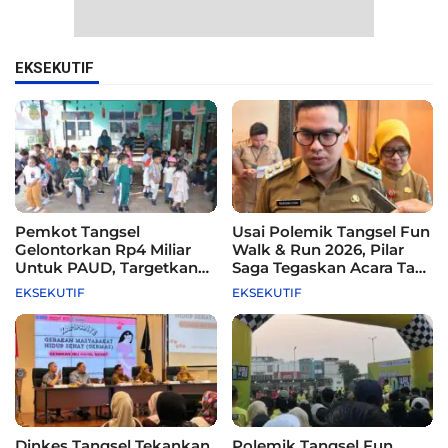
EKSEKUTIF
Pemkot Tangsel
Usai Polemik Tangsel Fun
Gelontorkan Rp4 Miliar
Walk & Run 2026, Pilar
Untuk PAUD, Targetkan
Saga Tegaskan Acara Tak
115 Sekolah
Difasilitasi Pemkot
EKSEKUTIF
EKSEKUTIF
Dinkes Tangsel Tekankan
Polemik Tangsel Fun