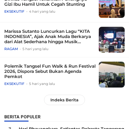
Gizi Ibu Hamil Untuk Cegah Stunting
EKSEKUTIF
4 hari yang lalu
Marissa Sutanto Luncurkan Lagu “KITA
INDONESIA”, Ajak Anak Muda Berkarya
dari Alat Sederhana hingga Musik
Tradisional
RAGAM
5 hari yang lalu
Polemik Tangsel Fun Walk & Run Festival
2026, Dispora Sebut Bukan Agenda
Pemkot
EKSEKUTIF
5 hari yang lalu
Indeks Berita
BERITA POPULER
Hari Bhayangkara, Satlantas Polresta Tangerang