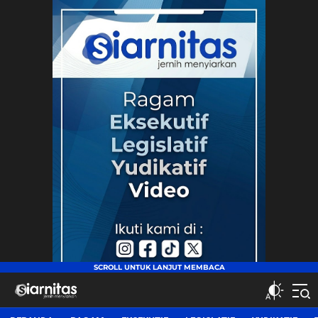
siarnitas
Jernih Menyiarkan