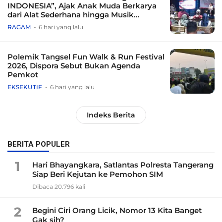
INDONESIA”, Ajak Anak Muda Berkarya
dari Alat Sederhana hingga Musik
Tradisional
RAGAM
6 hari yang lalu
Polemik Tangsel Fun Walk & Run Festival
2026, Dispora Sebut Bukan Agenda
Pemkot
EKSEKUTIF
6 hari yang lalu
Indeks Berita
BERITA POPULER
1
Hari Bhayangkara, Satlantas Polresta Tangerang
Siap Beri Kejutan ke Pemohon SIM
Dibaca 20.796 kali
2
Begini Ciri Orang Licik, Nomor 13 Kita Banget
Gak sih?