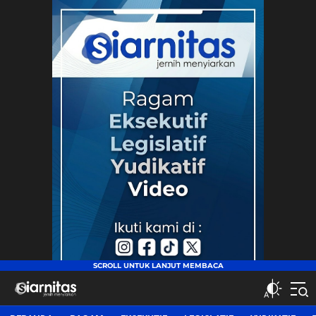
siarnitas
Jernih Menyiarkan