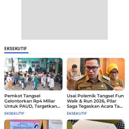
EKSEKUTIF
Pemkot Tangsel
Usai Polemik Tangsel Fun
Gelontorkan Rp4 Miliar
Walk & Run 2026, Pilar
Untuk PAUD, Targetkan
Saga Tegaskan Acara Tak
115 Sekolah
Difasilitasi Pemkot
EKSEKUTIF
EKSEKUTIF