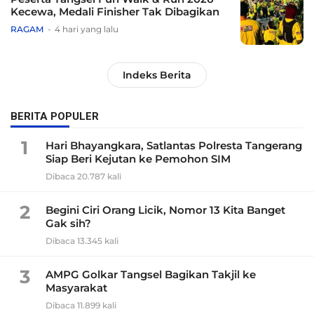
Kecewa, Medali Finisher Tak Dibagikan
RAGAM
4 hari yang lalu
Indeks Berita
BERITA POPULER
1
Hari Bhayangkara, Satlantas Polresta Tangerang
Siap Beri Kejutan ke Pemohon SIM
Dibaca 20.787 kali
2
Begini Ciri Orang Licik, Nomor 13 Kita Banget
Gak sih?
Dibaca 13.345 kali
3
AMPG Golkar Tangsel Bagikan Takjil ke
Masyarakat
Dibaca 11.899 kali