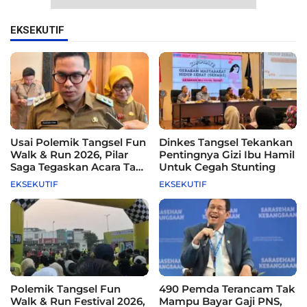
EKSEKUTIF
Usai Polemik Tangsel Fun
Dinkes Tangsel Tekankan
Walk & Run 2026, Pilar
Pentingnya Gizi Ibu Hamil
Saga Tegaskan Acara Tak
Untuk Cegah Stunting
Difasilitasi Pemkot
EKSEKUTIF
EKSEKUTIF
Polemik Tangsel Fun
490 Pemda Terancam Tak
Walk & Run Festival 2026,
Mampu Bayar Gaji PNS,