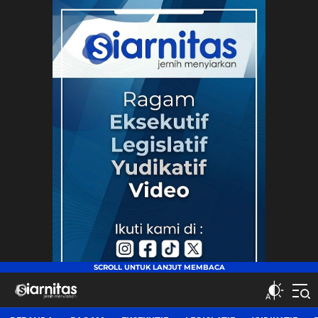
siarnitas
Jernih Menyiarkan