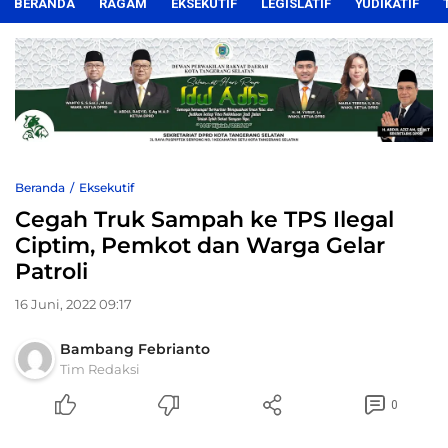
BERANDA
RAGAM
EKSEKUTIF
LEGISLATIF
YUDIKATIF
Beranda
Eksekutif
Cegah Truk Sampah ke TPS Ilegal
Ciptim, Pemkot dan Warga Gelar
Patroli
16 Juni, 2022 09:17
Bambang Febrianto
Tim Redaksi
0