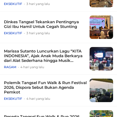
EKSEKUTIF
3 hari yang lalu
Dinkes Tangsel Tekankan Pentingnya
Gizi Ibu Hamil Untuk Cegah Stunting
EKSEKUTIF
3 hari yang lalu
Marissa Sutanto Luncurkan Lagu “KITA
INDONESIA”, Ajak Anak Muda Berkarya
dari Alat Sederhana hingga Musik
Tradisional
RAGAM
4 hari yang lalu
Polemik Tangsel Fun Walk & Run Festival
2026, Dispora Sebut Bukan Agenda
Pemkot
EKSEKUTIF
4 hari yang lalu
Peserta Tangsel Fun Walk & Run 2026