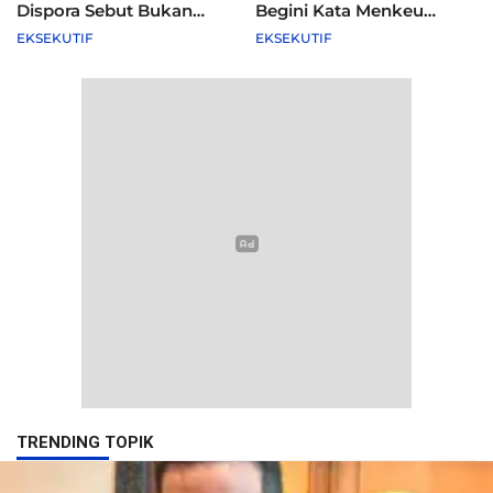
Dispora Sebut Bukan
Begini Kata Menkeu
Agenda Pemkot
Purbaya
EKSEKUTIF
EKSEKUTIF
TRENDING TOPIK