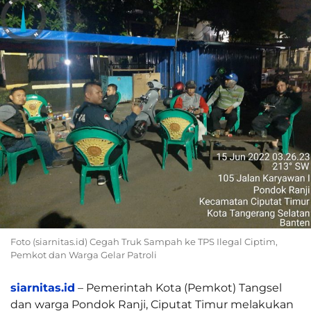
Foto (siarnitas.id) Cegah Truk Sampah ke TPS Ilegal Ciptim,
Pemkot dan Warga Gelar Patroli
siarnitas.id
– Pemerintah Kota (Pemkot) Tangsel
dan warga Pondok Ranji, Ciputat Timur melakukan