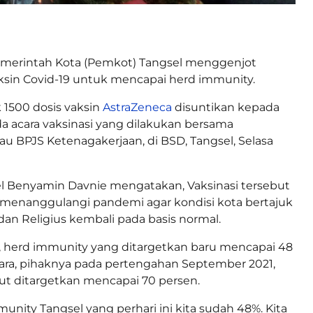
merintah Kota (Pemkot) Tangsel menggenjot
ksin Covid-19 untuk mencapai herd immunity.
k 1500 dosis vaksin
AstraZeneca
disuntikan kepada
da acara vaksinasi yang dilakukan bersama
u BPJS Ketenagakerjaan, di BSD, Tangsel, Selasa
l Benyamin Davnie mengatakan, Vaksinasi tersebut
 menanggulangi pandemi agar kondisi kota bertajuk
an Religius kembali pada basis normal.
dia, herd immunity yang ditargetkan baru mencapai 48
ara, pihaknya pada pertengahan September 2021,
but ditargetkan mencapai 70 persen.
unity Tangsel yang perhari ini kita sudah 48%. Kita