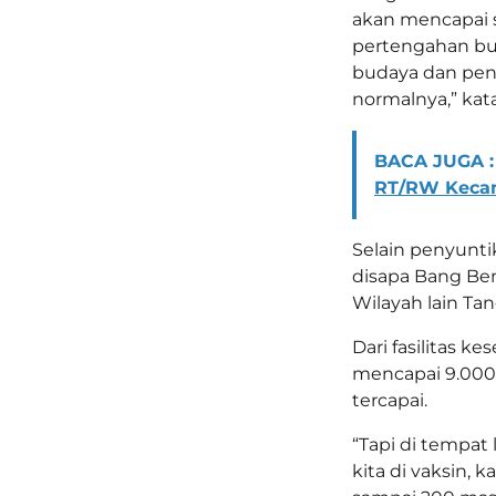
akan mencapai 
pertengahan bu
budaya dan pend
normalnya,” kata
BACA JUGA :
RT/RW Keca
Selain penyunti
disapa Bang Ben
Wilayah lain Tan
Dari fasilitas k
mencapai 9.000 
tercapai.
“Tapi di tempat
kita di vaksin, 