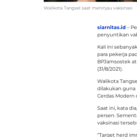
Walikota Tangsel saat meninjau vaksinasi
siarnitas.id
– Pe
penyuntikan va
Kali ini sebanya
para pekerja pa
BPJamsostek ata
(31/8/2021).
Walikota Tangse
dilakukan guna
Cerdas Modern d
Saat ini, kata 
persen. Sement
vaksinasi terse
“Target herd imm