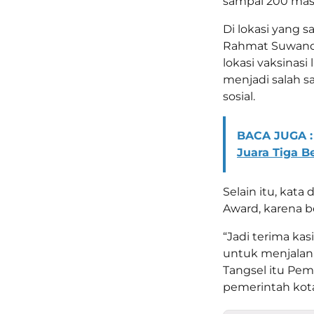
sampai 200 masya
Di lokasi yang 
Rahmat Suwandh
lokasi vaksinasi
menjadi salah s
sosial.
BACA JUGA :
Juara Tiga B
Selain itu, kata
Award, karena b
“Jadi terima ka
untuk menjalank
Tangsel itu Pem
pemerintah kota