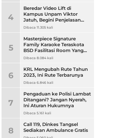
Beredar Video Lift di
Kampus Unpam Viktor
4
Jatuh, Begini Penjelasan
Rektor Unpam
Dibaca 11.305 kali
Masterpiece Signature
Family Karaoke Teraskota
5
BSD Fasilitasi Room Yang
Nyaman dan Harga
Dibaca 8.084 kali
Terjangkau
KRL Mengubah Rute Tahun
6
2023, Ini Rute Terbarunya
Dibaca 6.846 kali
Pengaduan ke Polisi Lambat
Ditangani? Jangan Nyerah,
7
Ini Aturan Hukumnya
Dibaca 5.161 kali
Call 119, Dinkes Tangsel
8
Sediakan Ambulance Gratis
Dibaca 5.060 kali