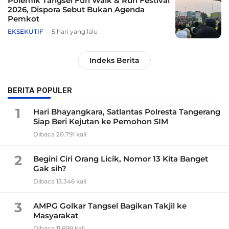
Polemik Tangsel Fun Walk & Run Festival
2026, Dispora Sebut Bukan Agenda
Pemkot
EKSEKUTIF
5 hari yang lalu
Indeks Berita
BERITA POPULER
1
Hari Bhayangkara, Satlantas Polresta Tangerang
Siap Beri Kejutan ke Pemohon SIM
Dibaca 20.791 kali
2
Begini Ciri Orang Licik, Nomor 13 Kita Banget
Gak sih?
Dibaca 13.346 kali
3
AMPG Golkar Tangsel Bagikan Takjil ke
Masyarakat
Dibaca 11.899 kali