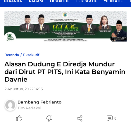
BERANDA
RAGAM
EKSEKUTIF
LEGISLATIF
YUDIKATIF
Beranda
Eksekutif
Alasan Dudung E Diredja Mundur
dari Dirut PT PITS, Ini Kata Benyamin
Davnie
2 Agustus, 2022 14:15
Bambang Febrianto
Tim Redaksi
0