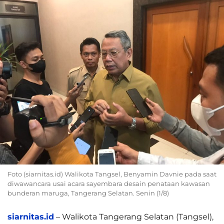
Foto (siarnitas.id) Walikota Tangsel, Benyamin Davnie pada saat
diwawancara usai acara sayembara desain penataan kawasan
bunderan maruga, Tangerang Selatan. Senin (1/8)
siarnitas.id
– Walikota Tangerang Selatan (Tangsel),