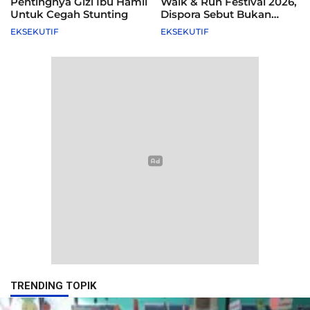
Pentingnya Gizi Ibu Hamil
Walk & Run Festival 2026,
Untuk Cegah Stunting
Dispora Sebut Bukan
Agenda Pemkot
EKSEKUTIF
EKSEKUTIF
TRENDING TOPIK