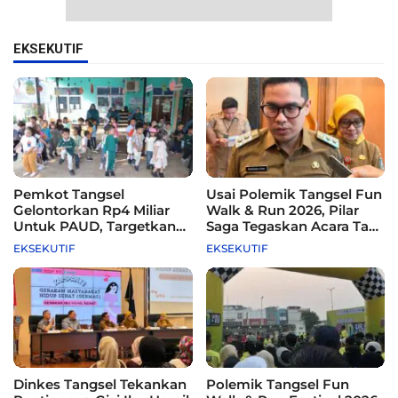
EKSEKUTIF
Pemkot Tangsel
Usai Polemik Tangsel Fun
Gelontorkan Rp4 Miliar
Walk & Run 2026, Pilar
Untuk PAUD, Targetkan
Saga Tegaskan Acara Tak
115 Sekolah
Difasilitasi Pemkot
EKSEKUTIF
EKSEKUTIF
Dinkes Tangsel Tekankan
Polemik Tangsel Fun