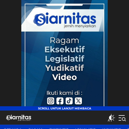
siarnitas
Jernih Menyiarkan