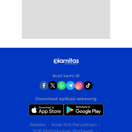
Ikuti kami di
Download aplikasi sekarang
Redaksi
Kode Etik Perusahaan
SOP Perlindungan Wartawan