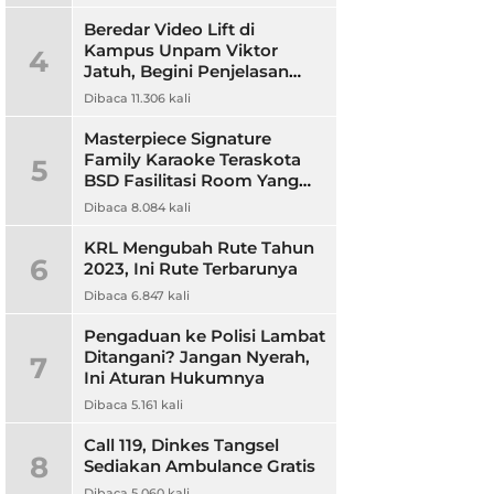
Beredar Video Lift di
Kampus Unpam Viktor
4
Jatuh, Begini Penjelasan
Rektor Unpam
Dibaca 11.306 kali
Masterpiece Signature
Family Karaoke Teraskota
5
BSD Fasilitasi Room Yang
Nyaman dan Harga
Dibaca 8.084 kali
Terjangkau
KRL Mengubah Rute Tahun
6
2023, Ini Rute Terbarunya
Dibaca 6.847 kali
Pengaduan ke Polisi Lambat
Ditangani? Jangan Nyerah,
7
Ini Aturan Hukumnya
Dibaca 5.161 kali
Call 119, Dinkes Tangsel
8
Sediakan Ambulance Gratis
Dibaca 5.060 kali