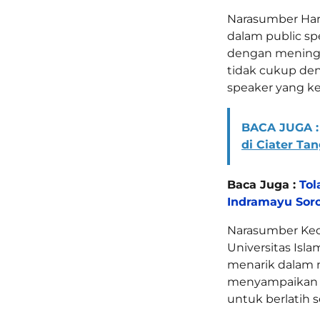
Narasumber Har
dalam public spe
dengan meningka
tidak cukup den
speaker yang ke
BACA JUGA :
di Ciater Ta
Baca Juga :
Tol
Indramayu Sor
Narasumber Kedua
Universitas Isl
menarik dalam 
menyampaikan ma
untuk berlatih 