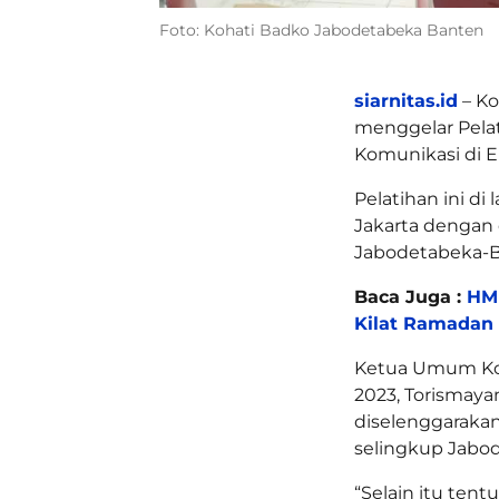
Foto: Kohati Badko Jabodetabeka Banten
siarnitas.id
– Ko
menggelar Pela
Komunikasi di Er
Pelatihan ini di
Jakarta dengan d
Jabodetabeka-B
Baca Juga :
HMI
Kilat Ramadan
Ketua Umum Koh
2023, Torismaya
diselenggarakan
selingkup Jabo
“Selain itu ten