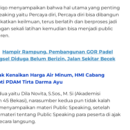
iqo menyampaikan bahwa hal utama yang penting
aking yaitu Percaya diri, Percaya diri bisa dibangun
tkan keilmuan, terus berlatih dan berproses jadi
gan sekali latihan kemudian bisa menjadi public
ren.
Hampir Rampung, Pembangunan GOR Padel
ngsel Diduga Belum Berizin, Jalan Sekitar Becek
ak Kenaikan Harga Air Minum, HMI Cabang
oti PDAM Tirta Darma Ayu
 yaitu Dila Novita, S.Sos., M. Si (Akademisi
am 45 Bekasi), narasumber kedua pun tidak kalah
menyampaikan materi Public Speaking, setelah
teri tentang Public Speaking para peserta di ajak
secara langsung.