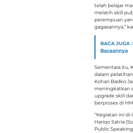
telah belajar 
melatih skill p
perempuan yang
gagasannya,” ka
BACA JUGA :
Bacaannya
Sementara itu, 
dalam pelatihan
Kohari Badko J
meningkatkan sk
upgrade skill 
berproses di HM
“Kegiatan ini di
Hariqo Satria (
Public Speaking 