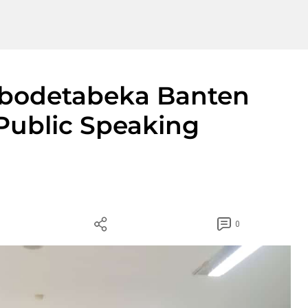
abodetabeka Banten
 Public Speaking
0