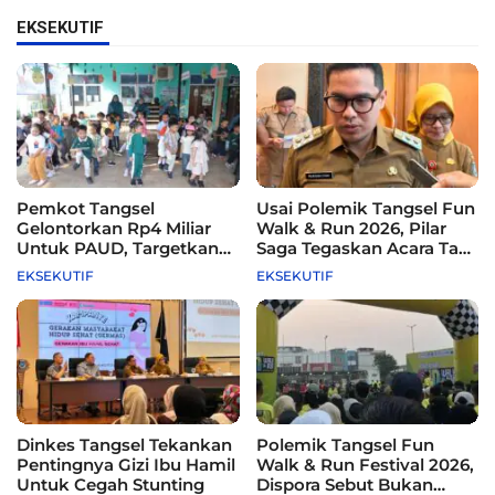
EKSEKUTIF
Pemkot Tangsel
Usai Polemik Tangsel Fun
Gelontorkan Rp4 Miliar
Walk & Run 2026, Pilar
Untuk PAUD, Targetkan
Saga Tegaskan Acara Tak
115 Sekolah
Difasilitasi Pemkot
EKSEKUTIF
EKSEKUTIF
Dinkes Tangsel Tekankan
Polemik Tangsel Fun
Pentingnya Gizi Ibu Hamil
Walk & Run Festival 2026,
Untuk Cegah Stunting
Dispora Sebut Bukan