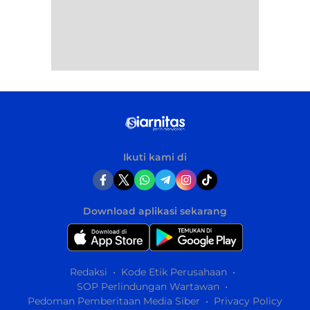
Ikuti kami di
Download aplikasi sekarang
Redaksi
Kode Etik Perusahaan
SOP Perlindungan Wartawan
Pedoman Pemberitaan Media Siber
Privacy Policy