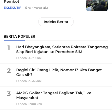
Pemkot
EKSEKUTIF
5 hari yang lalu
Indeks Berita
BERITA POPULER
1
Hari Bhayangkara, Satlantas Polresta Tangerang
Siap Beri Kejutan ke Pemohon SIM
Dibaca 20.791 kali
2
Begini Ciri Orang Licik, Nomor 13 Kita Banget
Gak sih?
Dibaca 13.346 kali
3
AMPG Golkar Tangsel Bagikan Takjil ke
Masyarakat
Dibaca 11.900 kali