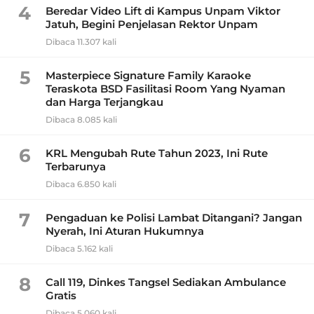
4
Beredar Video Lift di Kampus Unpam Viktor
Jatuh, Begini Penjelasan Rektor Unpam
Dibaca 11.307 kali
5
Masterpiece Signature Family Karaoke
Teraskota BSD Fasilitasi Room Yang Nyaman
dan Harga Terjangkau
Dibaca 8.085 kali
6
KRL Mengubah Rute Tahun 2023, Ini Rute
Terbarunya
Dibaca 6.850 kali
7
Pengaduan ke Polisi Lambat Ditangani? Jangan
Nyerah, Ini Aturan Hukumnya
Dibaca 5.162 kali
8
Call 119, Dinkes Tangsel Sediakan Ambulance
Gratis
Dibaca 5.060 kali