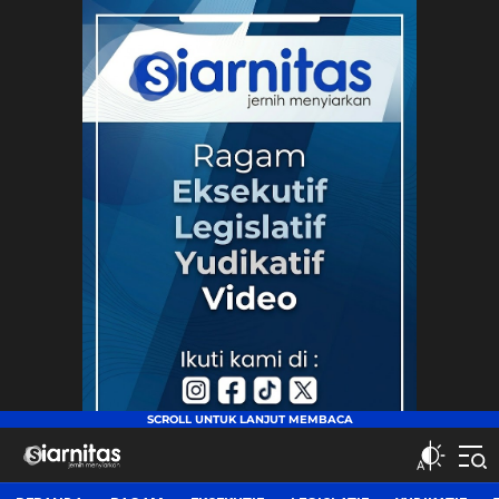
siarnitas
Jernih Menyiarkan