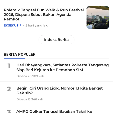
Polemik Tangsel Fun Walk & Run Festival
2026, Dispora Sebut Bukan Agenda
Pemkot
EKSEKUTIF
5 hari yang lalu
Indeks Berita
BERITA POPULER
1
Hari Bhayangkara, Satlantas Polresta Tangerang
Siap Beri Kejutan ke Pemohon SIM
Dibaca 20.789 kali
2
Begini Ciri Orang Licik, Nomor 13 Kita Banget
Gak sih?
Dibaca 13.346 kali
3
AMPG Golkar Tangsel Bagikan Takjil ke