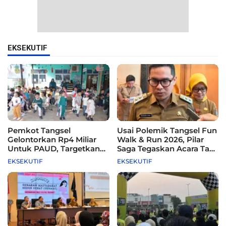
EKSEKUTIF
Pemkot Tangsel
Usai Polemik Tangsel Fun
Gelontorkan Rp4 Miliar
Walk & Run 2026, Pilar
Untuk PAUD, Targetkan
Saga Tegaskan Acara Tak
115 Sekolah
Difasilitasi Pemkot
EKSEKUTIF
EKSEKUTIF