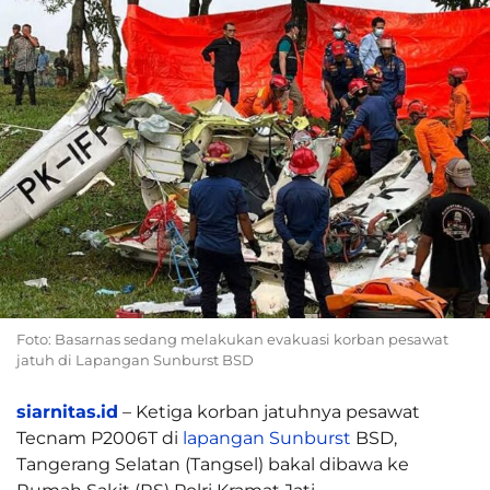
Foto: Basarnas sedang melakukan evakuasi korban pesawat
jatuh di Lapangan Sunburst BSD
siarnitas.id
– Ketiga korban jatuhnya pesawat
Tecnam P2006T di
lapangan Sunburst
BSD,
Tangerang Selatan (Tangsel) bakal dibawa ke