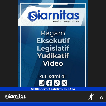
siarnitas
Jernih Menyiarkan