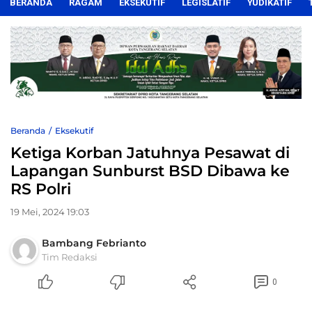
BERANDA
RAGAM
EKSEKUTIF
LEGISLATIF
YUDIKATIF
Beranda
Eksekutif
Ketiga Korban Jatuhnya Pesawat di
Lapangan Sunburst BSD Dibawa ke
RS Polri
19 Mei, 2024 19:03
Bambang Febrianto
Tim Redaksi
0