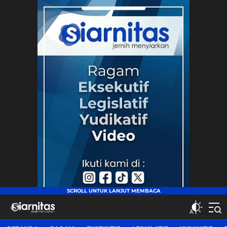
siarnitas
Jernih Menyiarkan