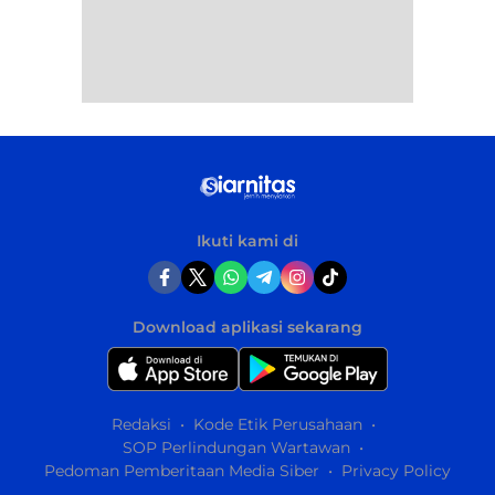
Ikuti kami di
Download aplikasi sekarang
Redaksi
Kode Etik Perusahaan
SOP Perlindungan Wartawan
Pedoman Pemberitaan Media Siber
Privacy Policy