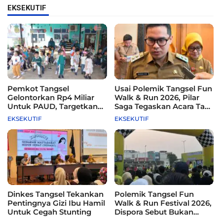
EKSEKUTIF
Pemkot Tangsel
Usai Polemik Tangsel Fun
Gelontorkan Rp4 Miliar
Walk & Run 2026, Pilar
Untuk PAUD, Targetkan
Saga Tegaskan Acara Tak
115 Sekolah
Difasilitasi Pemkot
EKSEKUTIF
EKSEKUTIF
Dinkes Tangsel Tekankan
Polemik Tangsel Fun
Pentingnya Gizi Ibu Hamil
Walk & Run Festival 2026,
Untuk Cegah Stunting
Dispora Sebut Bukan
Agenda Pemkot