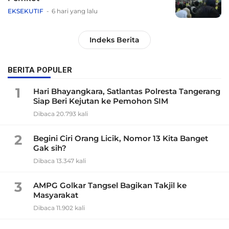
EKSEKUTIF
6 hari yang lalu
Indeks Berita
BERITA POPULER
1
Hari Bhayangkara, Satlantas Polresta Tangerang
Siap Beri Kejutan ke Pemohon SIM
Dibaca 20.793 kali
2
Begini Ciri Orang Licik, Nomor 13 Kita Banget
Gak sih?
Dibaca 13.347 kali
3
AMPG Golkar Tangsel Bagikan Takjil ke
Masyarakat
Dibaca 11.902 kali