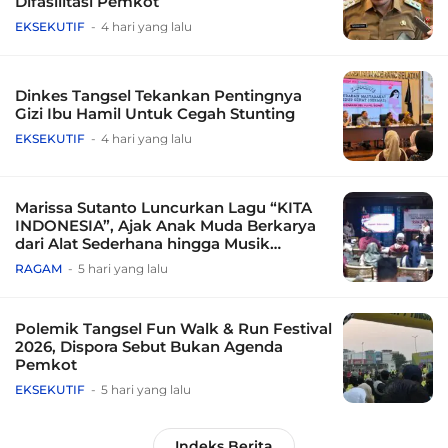
Difasilitasi Pemkot
EKSEKUTIF
4 hari yang lalu
Dinkes Tangsel Tekankan Pentingnya
Gizi Ibu Hamil Untuk Cegah Stunting
EKSEKUTIF
4 hari yang lalu
Marissa Sutanto Luncurkan Lagu “KITA
INDONESIA”, Ajak Anak Muda Berkarya
dari Alat Sederhana hingga Musik
Tradisional
RAGAM
5 hari yang lalu
Polemik Tangsel Fun Walk & Run Festival
2026, Dispora Sebut Bukan Agenda
Pemkot
EKSEKUTIF
5 hari yang lalu
Indeks Berita