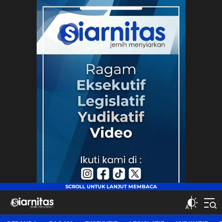
siarnitas
Jernih Menyiarkan