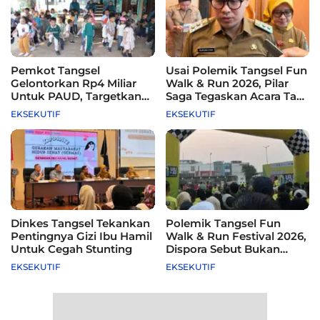
Pemkot Tangsel
Usai Polemik Tangsel Fun
Gelontorkan Rp4 Miliar
Walk & Run 2026, Pilar
Untuk PAUD, Targetkan
Saga Tegaskan Acara Tak
115 Sekolah
Difasilitasi Pemkot
EKSEKUTIF
EKSEKUTIF
Dinkes Tangsel Tekankan
Polemik Tangsel Fun
Pentingnya Gizi Ibu Hamil
Walk & Run Festival 2026,
Untuk Cegah Stunting
Dispora Sebut Bukan
Agenda Pemkot
EKSEKUTIF
EKSEKUTIF