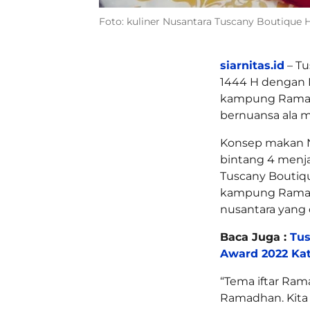
Foto: kuliner Nusantara Tuscany Boutique 
siarnitas.id
– Tu
1444 H dengan 
kampung Ramadh
bernuansa ala 
Konsep makan Nu
bintang 4 menja
Tuscany Boutiq
kampung Ramadh
nusantara yang 
Baca Juga :
Tus
Award 2022 Kat
“Tema iftar Ram
Ramadhan. Kita