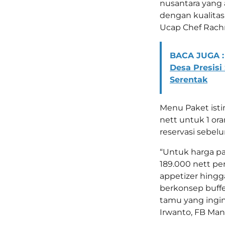
nusantara yang 
dengan kualitas 
Ucap Chef Rachm
BACA JUGA :
Desa Presisi
Serentak
Menu Paket ist
nett untuk 1 o
reservasi sebel
“Untuk harga pa
189.000 nett pe
appetizer hingg
berkonsep buffe
tamu yang ingin
Irwanto, FB Man