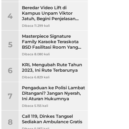
Beredar Video Lift di
Kampus Unpam Viktor
4
Jatuh, Begini Penjelasan
Rektor Unpam
Dibaca 11.299 kali
Masterpiece Signature
Family Karaoke Teraskota
5
BSD Fasilitasi Room Yang
Nyaman dan Harga
Dibaca 8.080 kali
Terjangkau
KRL Mengubah Rute Tahun
6
2023, Ini Rute Terbarunya
Dibaca 6.829 kali
Pengaduan ke Polisi Lambat
Ditangani? Jangan Nyerah,
7
Ini Aturan Hukumnya
Dibaca 5.155 kali
Call 119, Dinkes Tangsel
8
Sediakan Ambulance Gratis
Dibaca 5.057 kali