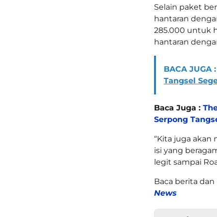
Selain paket b
hantaran dengan
285.000 untuk h
hantaran denga
BACA JUGA :
Tangsel Seg
Baca Juga :
The
Serpong Tangse
“Kita juga akan
isi yang beragam
legit sampai Roa
Baca berita dan 
News