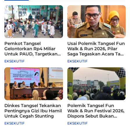
Pemkot Tangsel
Usai Polemik Tangsel Fun
Gelontorkan Rp4 Miliar
Walk & Run 2026, Pilar
Untuk PAUD, Targetkan
Saga Tegaskan Acara Tak
115 Sekolah
Difasilitasi Pemkot
EKSEKUTIF
EKSEKUTIF
Dinkes Tangsel Tekankan
Polemik Tangsel Fun
Pentingnya Gizi Ibu Hamil
Walk & Run Festival 2026,
Untuk Cegah Stunting
Dispora Sebut Bukan
Agenda Pemkot
EKSEKUTIF
EKSEKUTIF