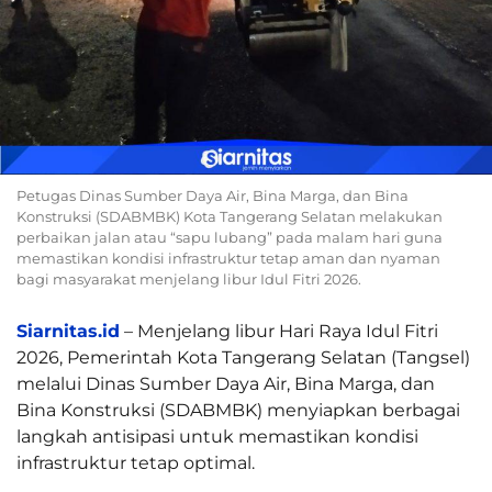
Petugas Dinas Sumber Daya Air, Bina Marga, dan Bina
Konstruksi (SDABMBK) Kota Tangerang Selatan melakukan
perbaikan jalan atau “sapu lubang” pada malam hari guna
memastikan kondisi infrastruktur tetap aman dan nyaman
bagi masyarakat menjelang libur Idul Fitri 2026.
Siarnitas.id
– Menjelang libur Hari Raya Idul Fitri
2026, Pemerintah Kota Tangerang Selatan (Tangsel)
melalui Dinas Sumber Daya Air, Bina Marga, dan
Bina Konstruksi (SDABMBK) menyiapkan berbagai
langkah antisipasi untuk memastikan kondisi
infrastruktur tetap optimal.