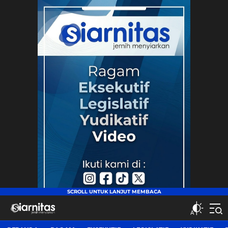
siarnitas
Jernih Menyiarkan