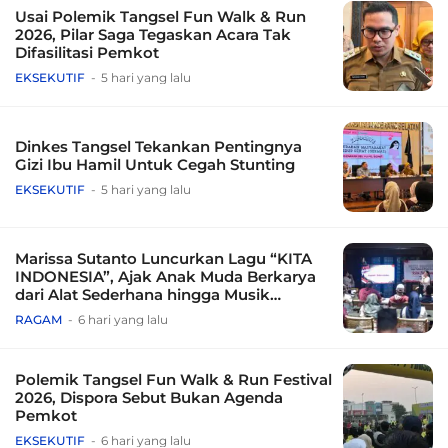
Usai Polemik Tangsel Fun Walk & Run
2026, Pilar Saga Tegaskan Acara Tak
Difasilitasi Pemkot
EKSEKUTIF
5 hari yang lalu
Dinkes Tangsel Tekankan Pentingnya
Gizi Ibu Hamil Untuk Cegah Stunting
EKSEKUTIF
5 hari yang lalu
Marissa Sutanto Luncurkan Lagu “KITA
INDONESIA”, Ajak Anak Muda Berkarya
dari Alat Sederhana hingga Musik
Tradisional
RAGAM
6 hari yang lalu
Polemik Tangsel Fun Walk & Run Festival
2026, Dispora Sebut Bukan Agenda
Pemkot
EKSEKUTIF
6 hari yang lalu