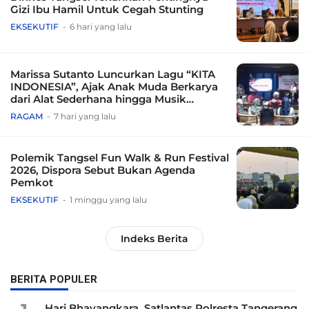
Gizi Ibu Hamil Untuk Cegah Stunting
EKSEKUTIF
6 hari yang lalu
Marissa Sutanto Luncurkan Lagu “KITA
INDONESIA”, Ajak Anak Muda Berkarya
dari Alat Sederhana hingga Musik
Tradisional
RAGAM
7 hari yang lalu
Polemik Tangsel Fun Walk & Run Festival
2026, Dispora Sebut Bukan Agenda
Pemkot
EKSEKUTIF
1 minggu yang lalu
Indeks Berita
BERITA POPULER
Hari Bhayangkara, Satlantas Polresta Tangerang