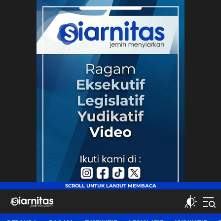
siarnitas
Jernih Menyiarkan