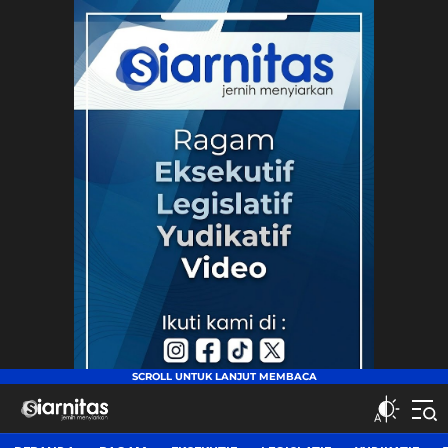
siarnitas
Jernih Menyiarkan