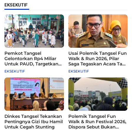
EKSEKUTIF
Pemkot Tangsel
Usai Polemik Tangsel Fun
Gelontorkan Rp4 Miliar
Walk & Run 2026, Pilar
Untuk PAUD, Targetkan
Saga Tegaskan Acara Tak
115 Sekolah
Difasilitasi Pemkot
EKSEKUTIF
EKSEKUTIF
Dinkes Tangsel Tekankan
Polemik Tangsel Fun
Pentingnya Gizi Ibu Hamil
Walk & Run Festival 2026,
Untuk Cegah Stunting
Dispora Sebut Bukan