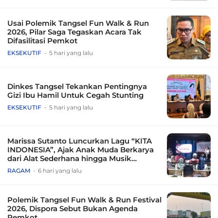
Usai Polemik Tangsel Fun Walk & Run
2026, Pilar Saga Tegaskan Acara Tak
Difasilitasi Pemkot
EKSEKUTIF
5 hari yang lalu
Dinkes Tangsel Tekankan Pentingnya
Gizi Ibu Hamil Untuk Cegah Stunting
EKSEKUTIF
5 hari yang lalu
Marissa Sutanto Luncurkan Lagu “KITA
INDONESIA”, Ajak Anak Muda Berkarya
dari Alat Sederhana hingga Musik
Tradisional
RAGAM
6 hari yang lalu
Polemik Tangsel Fun Walk & Run Festival
2026, Dispora Sebut Bukan Agenda
Pemkot