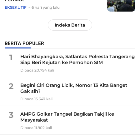
EKSEKUTIF
6 hari yang lalu
Indeks Berita
BERITA POPULER
1
Hari Bhayangkara, Satlantas Polresta Tangerang
Siap Beri Kejutan ke Pemohon SIM
Dibaca 20.794 kali
2
Begini Ciri Orang Licik, Nomor 13 Kita Banget
Gak sih?
Dibaca 13.347 kali
3
AMPG Golkar Tangsel Bagikan Takjil ke
Masyarakat
Dibaca 11.902 kali