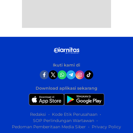
Ikuti kami di
Download aplikasi sekarang
Redaksi
Kode Etik Perusahaan
SOP Perlindungan Wartawan
Pedoman Pemberitaan Media Siber
Privacy Policy