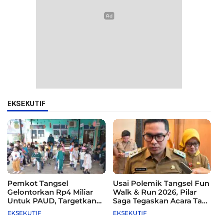
EKSEKUTIF
Pemkot Tangsel
Usai Polemik Tangsel Fun
Gelontorkan Rp4 Miliar
Walk & Run 2026, Pilar
Untuk PAUD, Targetkan
Saga Tegaskan Acara Tak
115 Sekolah
Difasilitasi Pemkot
EKSEKUTIF
EKSEKUTIF