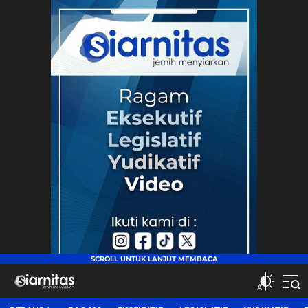
siarnitas
Jernih Menyiarkan