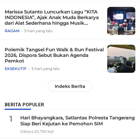
Marissa Sutanto Luncurkan Lagu “KITA
INDONESIA”, Ajak Anak Muda Berkarya
dari Alat Sederhana hingga Musik
Tradisional
RAGAM
5 hari yang lalu
Polemik Tangsel Fun Walk & Run Festival
2026, Dispora Sebut Bukan Agenda
Pemkot
EKSEKUTIF
5 hari yang lalu
Indeks Berita
BERITA POPULER
1
Hari Bhayangkara, Satlantas Polresta Tangerang
Siap Beri Kejutan ke Pemohon SIM
Dibaca 20.792 kali