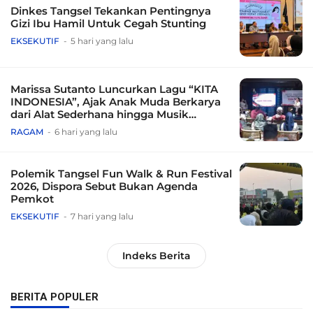
Dinkes Tangsel Tekankan Pentingnya
Gizi Ibu Hamil Untuk Cegah Stunting
EKSEKUTIF
5 hari yang lalu
Marissa Sutanto Luncurkan Lagu “KITA
INDONESIA”, Ajak Anak Muda Berkarya
dari Alat Sederhana hingga Musik
Tradisional
RAGAM
6 hari yang lalu
Polemik Tangsel Fun Walk & Run Festival
2026, Dispora Sebut Bukan Agenda
Pemkot
EKSEKUTIF
7 hari yang lalu
Indeks Berita
BERITA POPULER