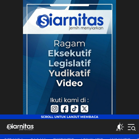
siarnitas
Jernih Menyiarkan