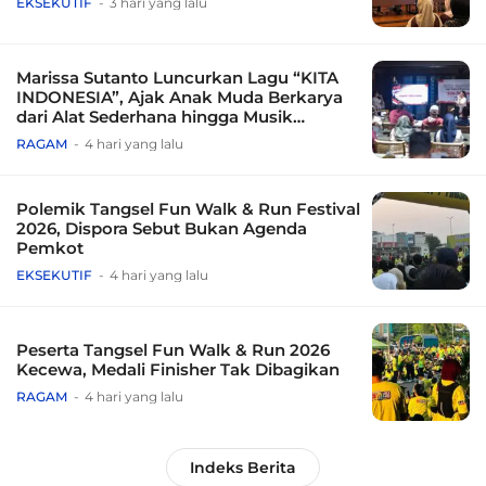
EKSEKUTIF
3 hari yang lalu
Marissa Sutanto Luncurkan Lagu “KITA
INDONESIA”, Ajak Anak Muda Berkarya
dari Alat Sederhana hingga Musik
Tradisional
RAGAM
4 hari yang lalu
Polemik Tangsel Fun Walk & Run Festival
2026, Dispora Sebut Bukan Agenda
Pemkot
EKSEKUTIF
4 hari yang lalu
Peserta Tangsel Fun Walk & Run 2026
Kecewa, Medali Finisher Tak Dibagikan
RAGAM
4 hari yang lalu
Indeks Berita