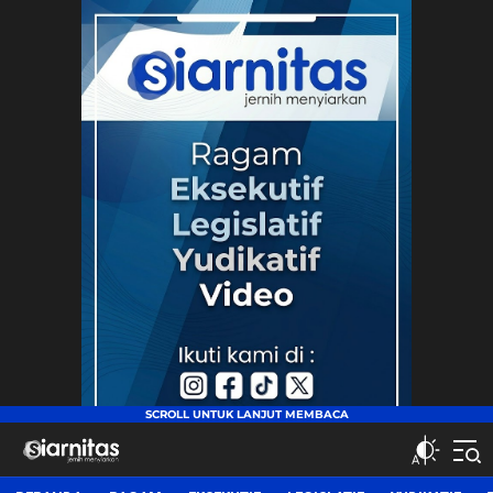
siarnitas
Jernih Menyiarkan