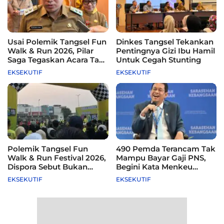
Usai Polemik Tangsel Fun
Dinkes Tangsel Tekankan
Walk & Run 2026, Pilar
Pentingnya Gizi Ibu Hamil
Saga Tegaskan Acara Tak
Untuk Cegah Stunting
Difasilitasi Pemkot
EKSEKUTIF
EKSEKUTIF
Polemik Tangsel Fun
490 Pemda Terancam Tak
Walk & Run Festival 2026,
Mampu Bayar Gaji PNS,
Dispora Sebut Bukan
Begini Kata Menkeu
Agenda Pemkot
Purbaya
EKSEKUTIF
EKSEKUTIF