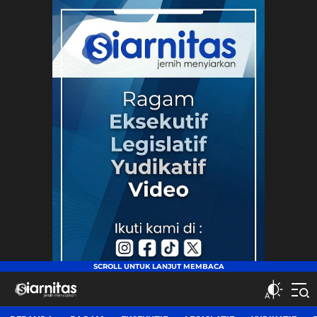
siarnitas
Jernih Menyiarkan