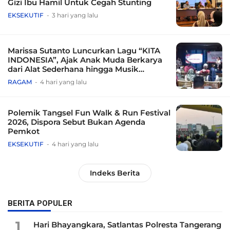
Gizi Ibu Hamil Untuk Cegah Stunting
EKSEKUTIF
3 hari yang lalu
Marissa Sutanto Luncurkan Lagu “KITA
INDONESIA”, Ajak Anak Muda Berkarya
dari Alat Sederhana hingga Musik
Tradisional
RAGAM
4 hari yang lalu
Polemik Tangsel Fun Walk & Run Festival
2026, Dispora Sebut Bukan Agenda
Pemkot
EKSEKUTIF
4 hari yang lalu
Indeks Berita
BERITA POPULER
1
Hari Bhayangkara, Satlantas Polresta Tangerang