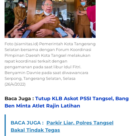
Foto (siarnitas.id) Pemerintah Kota Tangerang
Selatan bersama dengan Forum Koordinasi
Pimpinan Daerah Kota Tangsel melakukan
rapat koordinasi terkait dengan
pengamanan pada saat libur Idul Fitri.
Benyamin Davnie pada saat diwawancara
Serpong, Tangerang Selatan, Selasa
(26/4/2022)
Baca Juga :
Tutup KLB Askot PSSI Tangsel, Bang
Ben Minta Atlet Rajin Latihan
BACA JUGA :
Parkir Liar, Polres Tangsel
Bakal Tindak Tegas