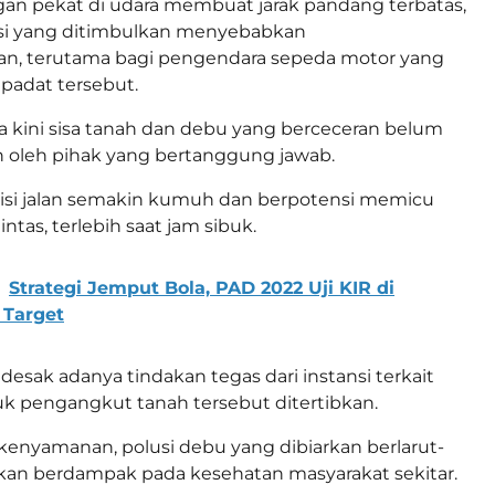
an pekat di udara membuat jarak pandang terbatas,
si yang ditimbulkan menyebabkan
n, terutama bagi pengendara sepeda motor yang
r padat tersebut.
ga kini sisa tanah dan debu yang berceceran belum
n oleh pihak yang bertanggung jawab.
disi jalan semakin kumuh dan berpotensi memicu
intas, terlebih saat jam sibuk.
Strategi Jemput Bola, PAD 2022 Uji KIR di
 Target
sak adanya tindakan tegas dari instansi terkait
truk pengangkut tanah tersebut ditertibkan.
kenyamanan, polusi debu yang dibiarkan berlarut-
rkan berdampak pada kesehatan masyarakat sekitar.