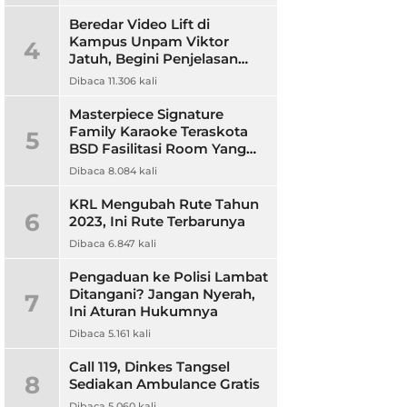
Beredar Video Lift di
Kampus Unpam Viktor
4
Jatuh, Begini Penjelasan
Rektor Unpam
Dibaca 11.306 kali
Masterpiece Signature
Family Karaoke Teraskota
5
BSD Fasilitasi Room Yang
Nyaman dan Harga
Dibaca 8.084 kali
Terjangkau
KRL Mengubah Rute Tahun
6
2023, Ini Rute Terbarunya
Dibaca 6.847 kali
Pengaduan ke Polisi Lambat
Ditangani? Jangan Nyerah,
7
Ini Aturan Hukumnya
Dibaca 5.161 kali
Call 119, Dinkes Tangsel
8
Sediakan Ambulance Gratis
Dibaca 5.060 kali