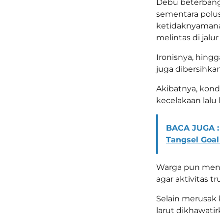
Debu beterbang
sementara polu
ketidaknyamana
melintas di jalu
Ironisnya, hing
juga dibersihka
Akibatnya, kon
kecelakaan lalu l
BACA JUGA :
Tangsel Goal
Warga pun mende
agar aktivitas 
Selain merusak 
larut dikhawati