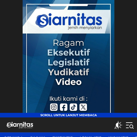
siarnitas
Jernih Menyiarkan