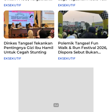
115 Sekolah
Difasilitasi Pemkot
EKSEKUTIF
EKSEKUTIF
Dinkes Tangsel Tekankan
Polemik Tangsel Fun
Pentingnya Gizi Ibu Hamil
Walk & Run Festival 2026,
Untuk Cegah Stunting
Dispora Sebut Bukan
Agenda Pemkot
EKSEKUTIF
EKSEKUTIF