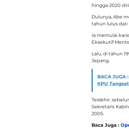
hingga 2020 dir
Dulunya, Abe me
tahun lulus dari 
Ia memulai karie
Eksekutif Menter
Lalu, di tahun 1
Jepang.
BACA JUGA :
KPU Tangsel
Terakhir, sebel
Sekretaris Kabi
2005.
Baca Juga :
Ope