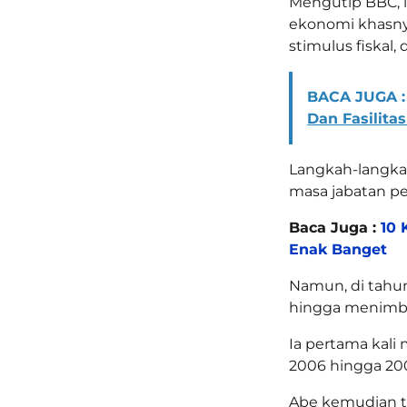
Mengutip BBC, i
ekonomi khasny
stimulus fiskal, 
BACA JUGA :
Dan Fasilitas
Langkah-langk
masa jabatan p
Baca Juga :
10 
Enak Banget
Namun, di tahu
hingga menimbu
Ia pertama kali
2006 hingga 200
Abe kemudian t