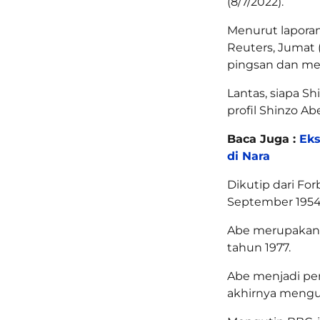
(8/7/2022).
Menurut laporan
Reuters, Jumat (
pingsan dan me
Lantas, siapa S
profil Shinzo A
Baca Juga :
Eks
di Nara
Dikutip dari For
September 1954
Abe merupakan lu
tahun 1977.
Abe menjadi pe
akhirnya mengu