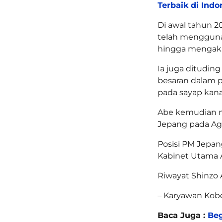
Terbaik di Indo
Di awal tahun 
telah mengguna
hingga mengaki
Ia juga ditudin
besaran dalam p
pada sayap kanan
Abe kemudian m
Jepang pada Agu
Posisi PM Jepan
Kabinet Utama 
Riwayat Shinzo 
– Karyawan Kobe 
Baca Juga :
Beg