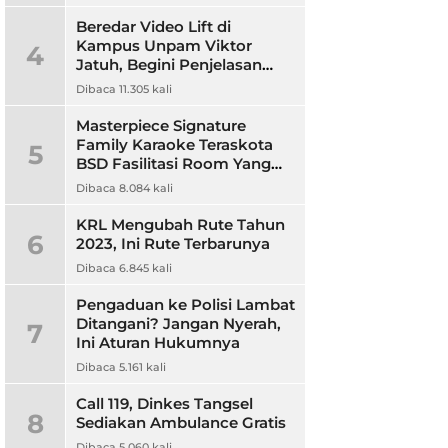
Beredar Video Lift di
Kampus Unpam Viktor
4
Jatuh, Begini Penjelasan
Rektor Unpam
Dibaca 11.305 kali
Masterpiece Signature
Family Karaoke Teraskota
5
BSD Fasilitasi Room Yang
Nyaman dan Harga
Dibaca 8.084 kali
Terjangkau
KRL Mengubah Rute Tahun
6
2023, Ini Rute Terbarunya
Dibaca 6.845 kali
Pengaduan ke Polisi Lambat
Ditangani? Jangan Nyerah,
7
Ini Aturan Hukumnya
Dibaca 5.161 kali
Call 119, Dinkes Tangsel
8
Sediakan Ambulance Gratis
Dibaca 5.060 kali