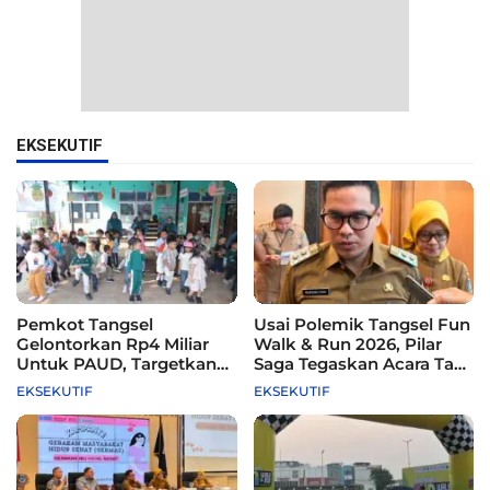
EKSEKUTIF
Pemkot Tangsel
Usai Polemik Tangsel Fun
Gelontorkan Rp4 Miliar
Walk & Run 2026, Pilar
Untuk PAUD, Targetkan
Saga Tegaskan Acara Tak
115 Sekolah
Difasilitasi Pemkot
EKSEKUTIF
EKSEKUTIF