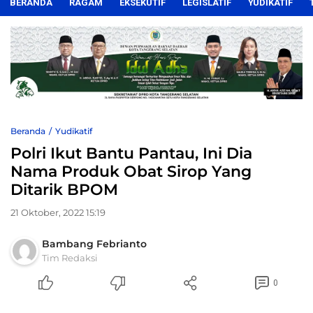
BERANDA
RAGAM
EKSEKUTIF
LEGISLATIF
YUDIKATIF
Beranda
Yudikatif
Polri Ikut Bantu Pantau, Ini Dia
Nama Produk Obat Sirop Yang
Ditarik BPOM
21 Oktober, 2022 15:19
Bambang Febrianto
Tim Redaksi
0