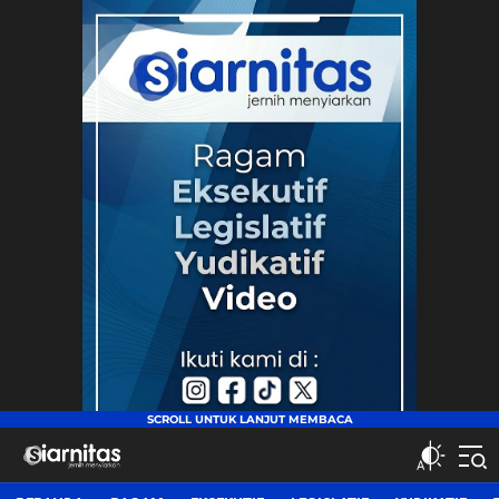
siarnitas
Jernih Menyiarkan