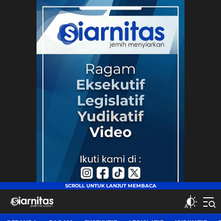
siarnitas
Jernih Menyiarkan