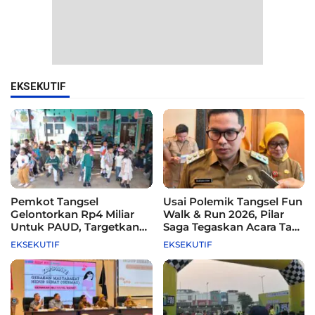
EKSEKUTIF
Pemkot Tangsel
Usai Polemik Tangsel Fun
Gelontorkan Rp4 Miliar
Walk & Run 2026, Pilar
Untuk PAUD, Targetkan
Saga Tegaskan Acara Tak
115 Sekolah
Difasilitasi Pemkot
EKSEKUTIF
EKSEKUTIF