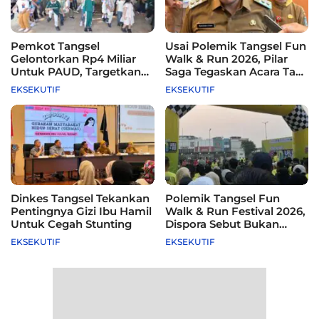
Pemkot Tangsel
Usai Polemik Tangsel Fun
Gelontorkan Rp4 Miliar
Walk & Run 2026, Pilar
Untuk PAUD, Targetkan
Saga Tegaskan Acara Tak
115 Sekolah
Difasilitasi Pemkot
EKSEKUTIF
EKSEKUTIF
Dinkes Tangsel Tekankan
Polemik Tangsel Fun
Pentingnya Gizi Ibu Hamil
Walk & Run Festival 2026,
Untuk Cegah Stunting
Dispora Sebut Bukan
Agenda Pemkot
EKSEKUTIF
EKSEKUTIF