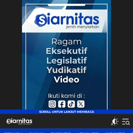
siarnitas
Jernih Menyiarkan