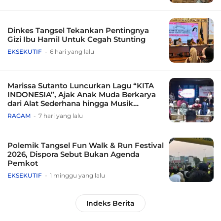
Dinkes Tangsel Tekankan Pentingnya
Gizi Ibu Hamil Untuk Cegah Stunting
EKSEKUTIF
6 hari yang lalu
Marissa Sutanto Luncurkan Lagu “KITA
INDONESIA”, Ajak Anak Muda Berkarya
dari Alat Sederhana hingga Musik
Tradisional
RAGAM
7 hari yang lalu
Polemik Tangsel Fun Walk & Run Festival
2026, Dispora Sebut Bukan Agenda
Pemkot
EKSEKUTIF
1 minggu yang lalu
Indeks Berita