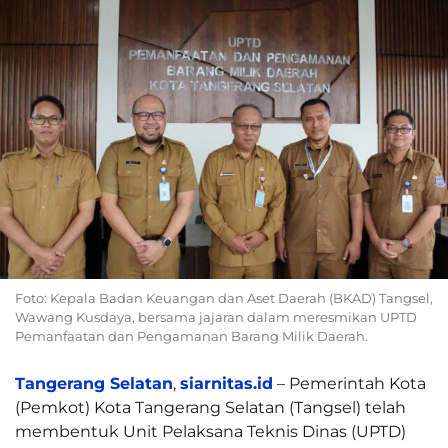
Foto: Kepala Badan Keuangan dan Aset Daerah (BKAD) Tangsel,
Wawang Kusdaya, bersama jajaran dalam meresmikan UPTD
Pemanfaatan dan Pengamanan Barang Milik Daerah.
Tangerang Selatan
,
siarnitas.id
– Pemerintah Kota
(Pemkot) Kota Tangerang Selatan (Tangsel) telah
membentuk Unit Pelaksana Teknis Dinas (UPTD)