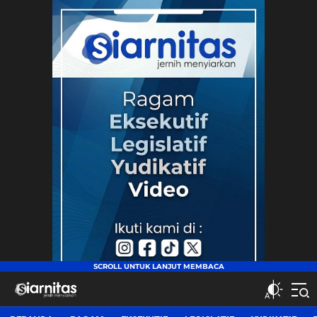
siarnitas
Jernih Menyiarkan