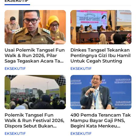
EKSEKUTIF
Usai Polemik Tangsel Fun
Dinkes Tangsel Tekankan
Walk & Run 2026, Pilar
Pentingnya Gizi Ibu Hamil
Saga Tegaskan Acara Tak
Untuk Cegah Stunting
Difasilitasi Pemkot
EKSEKUTIF
EKSEKUTIF
Polemik Tangsel Fun
490 Pemda Terancam Tak
Walk & Run Festival 2026,
Mampu Bayar Gaji PNS,
Dispora Sebut Bukan
Begini Kata Menkeu
Agenda Pemkot
Purbaya
EKSEKUTIF
EKSEKUTIF