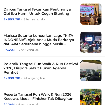
Dinkes Tangsel Tekankan Pentingnya
Gizi Ibu Hamil Untuk Cegah Stunting
EKSEKUTIF
3 hari yang lalu
Marissa Sutanto Luncurkan Lagu “KITA
INDONESIA”, Ajak Anak Muda Berkarya
dari Alat Sederhana hingga Musik
Tradisional
RAGAM
4 hari yang lalu
Polemik Tangsel Fun Walk & Run Festival
2026, Dispora Sebut Bukan Agenda
Pemkot
EKSEKUTIF
4 hari yang lalu
Peserta Tangsel Fun Walk & Run 2026
Kecewa, Medali Finisher Tak Dibagikan
RAGAM
4 hari yang lalu