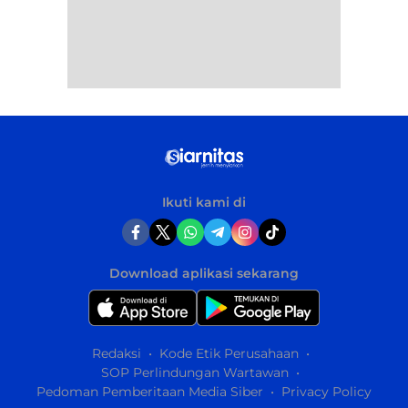
Ikuti kami di
Download aplikasi sekarang
Redaksi
Kode Etik Perusahaan
SOP Perlindungan Wartawan
Pedoman Pemberitaan Media Siber
Privacy Policy