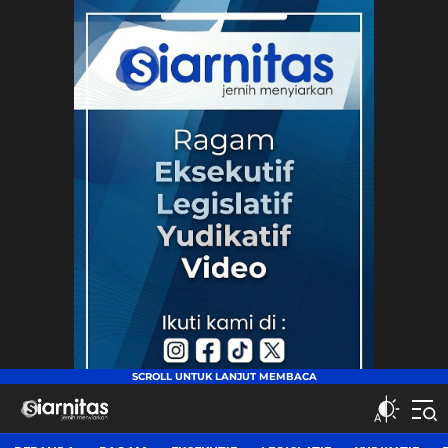
siarnitas
Jernih Menyiarkan