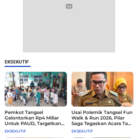
EKSEKUTIF
Pemkot Tangsel
Usai Polemik Tangsel Fun
Gelontorkan Rp4 Miliar
Walk & Run 2026, Pilar
Untuk PAUD, Targetkan
Saga Tegaskan Acara Tak
115 Sekolah
Difasilitasi Pemkot
EKSEKUTIF
EKSEKUTIF