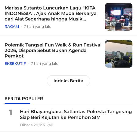
Marissa Sutanto Luncurkan Lagu “KITA
INDONESIA”, Ajak Anak Muda Berkarya
dari Alat Sederhana hingga Musik
Tradisional
RAGAM
7 hari yang lalu
Polemik Tangsel Fun Walk & Run Festival
2026, Dispora Sebut Bukan Agenda
Pemkot
EKSEKUTIF
7 hari yang lalu
Indeks Berita
BERITA POPULER
1
Hari Bhayangkara, Satlantas Polresta Tangerang
Siap Beri Kejutan ke Pemohon SIM
Dibaca 20.797 kali