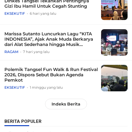
Dinkes Tangsel Tekankan Pentingnya
Gizi Ibu Hamil Untuk Cegah Stunting
EKSEKUTIF
6 hari yang lalu
Marissa Sutanto Luncurkan Lagu “KITA
INDONESIA”, Ajak Anak Muda Berkarya
dari Alat Sederhana hingga Musik
Tradisional
RAGAM
7 hari yang lalu
Polemik Tangsel Fun Walk & Run Festival
2026, Dispora Sebut Bukan Agenda
Pemkot
EKSEKUTIF
1 minggu yang lalu
Indeks Berita
BERITA POPULER