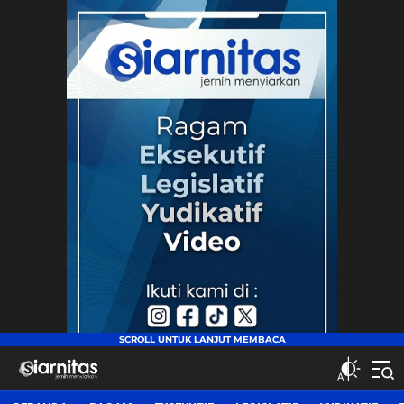
siarnitas
Jernih Menyiarkan