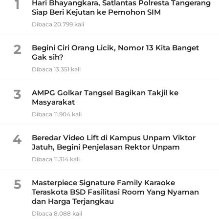
1
Hari Bhayangkara, Satlantas Polresta Tangerang
Siap Beri Kejutan ke Pemohon SIM
Dibaca 20.799 kali
2
Begini Ciri Orang Licik, Nomor 13 Kita Banget
Gak sih?
Dibaca 13.351 kali
3
AMPG Golkar Tangsel Bagikan Takjil ke
Masyarakat
Dibaca 11.904 kali
4
Beredar Video Lift di Kampus Unpam Viktor
Jatuh, Begini Penjelasan Rektor Unpam
Dibaca 11.314 kali
5
Masterpiece Signature Family Karaoke
Teraskota BSD Fasilitasi Room Yang Nyaman
dan Harga Terjangkau
Dibaca 8.088 kali