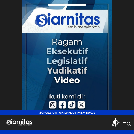
siarnitas
Jernih Menyiarkan