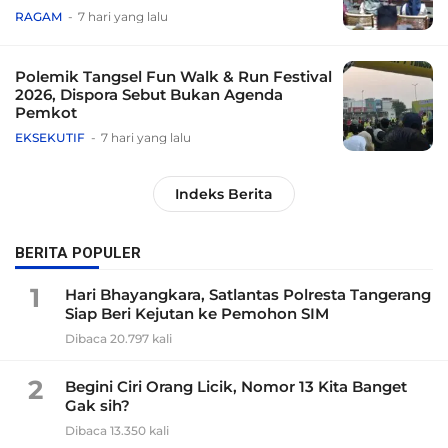
Tradisional
RAGAM
7 hari yang lalu
Polemik Tangsel Fun Walk & Run Festival
2026, Dispora Sebut Bukan Agenda
Pemkot
EKSEKUTIF
7 hari yang lalu
Indeks Berita
BERITA POPULER
1
Hari Bhayangkara, Satlantas Polresta Tangerang
Siap Beri Kejutan ke Pemohon SIM
Dibaca 20.797 kali
2
Begini Ciri Orang Licik, Nomor 13 Kita Banget
Gak sih?
Dibaca 13.350 kali