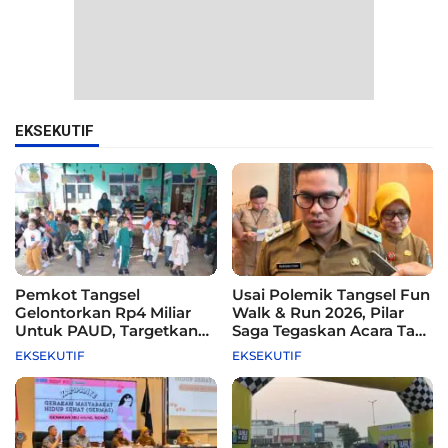
EKSEKUTIF
Pemkot Tangsel
Usai Polemik Tangsel Fun
Gelontorkan Rp4 Miliar
Walk & Run 2026, Pilar
Untuk PAUD, Targetkan
Saga Tegaskan Acara Tak
115 Sekolah
Difasilitasi Pemkot
EKSEKUTIF
EKSEKUTIF