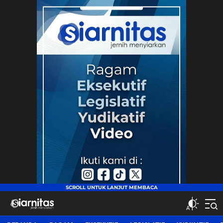
siarnitas
Jernih Menyiarkan