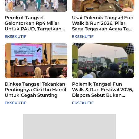
Pemkot Tangsel
Usai Polemik Tangsel Fun
Gelontorkan Rp4 Miliar
Walk & Run 2026, Pilar
Untuk PAUD, Targetkan
Saga Tegaskan Acara Tak
115 Sekolah
Difasilitasi Pemkot
EKSEKUTIF
EKSEKUTIF
Dinkes Tangsel Tekankan
Polemik Tangsel Fun
Pentingnya Gizi Ibu Hamil
Walk & Run Festival 2026,
Untuk Cegah Stunting
Dispora Sebut Bukan
Agenda Pemkot
EKSEKUTIF
EKSEKUTIF