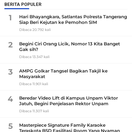
BERITA POPULER
1
Hari Bhayangkara, Satlantas Polresta Tangerang
Siap Beri Kejutan ke Pemohon SIM
Dibaca 20.792 kali
2
Begini Ciri Orang Licik, Nomor 13 Kita Banget
Gak sih?
Dibaca 13.347 kali
3
AMPG Golkar Tangsel Bagikan Takjil ke
Masyarakat
Dibaca 11.901 kali
4
Beredar Video Lift di Kampus Unpam Viktor
Jatuh, Begini Penjelasan Rektor Unpam
Dibaca 11.307 kali
5
Masterpiece Signature Family Karaoke
Teraskota BSD Fasilitasi Room Yang Nyaman