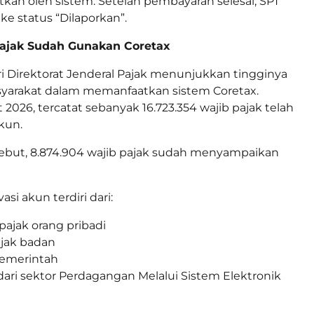
itkan oleh sistem. Setelah pembayaran selesai, SPT
ke status “Dilaporkan”.
Pajak Sudah Gunakan Coretax
ri Direktorat Jenderal Pajak menunjukkan tingginya
yarakat dalam memanfaatkan sistem Coretax.
2026, tercatat sebanyak 16.723.354 wajib pajak telah
kun.
sebut, 8.874.904 wajib pajak sudah menyampaikan
vasi akun terdiri dari:
 pajak orang pribadi
ajak badan
 pemerintah
 dari sektor Perdagangan Melalui Sistem Elektronik