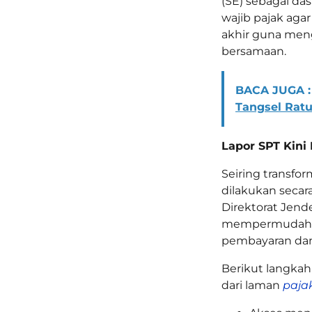
(SE) sebagai da
wajib pajak aga
akhir guna meng
bersamaan.
BACA JUGA :
Tangsel Rat
Lapor SPT Kini
Seiring transfor
dilakukan secara
Direktorat Jende
mempermudah pr
pembayaran dan 
Berikut langkah-
dari laman
pajak