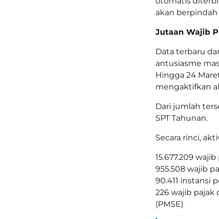
otomatis diterb
akan berpindah 
Jutaan Wajib 
Data terbaru da
antusiasme mas
Hingga 24 Maret 
mengaktifkan a
Dari jumlah ter
SPT Tahunan.
Secara rinci, akti
15.677.209 wajib
955.508 wajib p
90.411 instansi
226 wajib pajak
(PMSE)