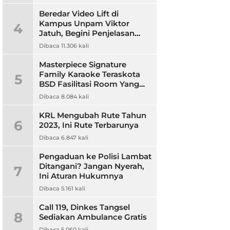
Beredar Video Lift di
Kampus Unpam Viktor
4
Jatuh, Begini Penjelasan
Rektor Unpam
Dibaca 11.306 kali
Masterpiece Signature
Family Karaoke Teraskota
5
BSD Fasilitasi Room Yang
Nyaman dan Harga
Dibaca 8.084 kali
Terjangkau
KRL Mengubah Rute Tahun
6
2023, Ini Rute Terbarunya
Dibaca 6.847 kali
Pengaduan ke Polisi Lambat
Ditangani? Jangan Nyerah,
7
Ini Aturan Hukumnya
Dibaca 5.161 kali
Call 119, Dinkes Tangsel
8
Sediakan Ambulance Gratis
Dibaca 5.060 kali