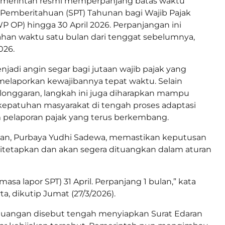
merintah resmi memperpanjang batas waktu
 Pemberitahuan (SPT) Tahunan bagi Wajib Pajak
WP OP) hingga 30 April 2026. Perpanjangan ini
an waktu satu bulan dari tenggat sebelumnya,
026.
njadi angin segar bagi jutaan wajib pajak yang
elaporkan kewajibannya tepat waktu. Selain
onggaran, langkah ini juga diharapkan mampu
epatuhan masyarakat di tengah proses adaptasi
 pelaporan pajak yang terus berkembang.
an, Purbaya Yudhi Sadewa, memastikan keputusan
ditetapkan dan akan segera dituangkan dalam aturan
asa lapor SPT) 31 April. Perpanjang 1 bulan,” kata
ta, dikutip Jumat (27/3/2026).
uangan disebut tengah menyiapkan Surat Edaran