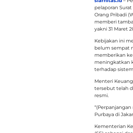
siarnitas.id
– Pe
pelaporan Surat
Orang Pribadi (
memberi tambah
yakni 31 Maret 2
Kebijakan ini me
belum sempat m
memberikan kel
meningkatkan k
terhadap sistem
Menteri Keuang
tersebut telah 
resmi.
“(Perpanjangan m
Purbaya di Jakar
Kementerian Ke