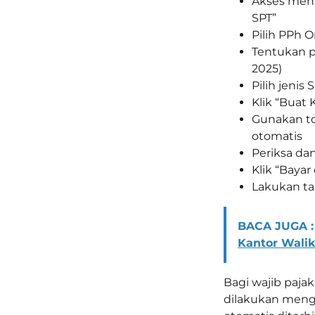
Akses menu
SPT”
Pilih PPh Or
Tentukan p
2025)
Pilih jenis
Klik “Buat 
Gunakan to
otomatis
Periksa da
Klik “Baya
Lakukan ta
BACA JUGA :
Kantor Walik
Bagi wajib paja
dilakukan mengg